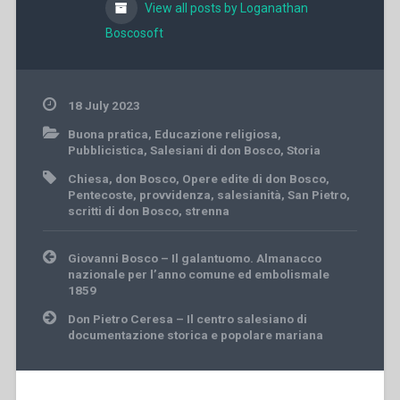
View all posts by Loganathan
Boscosoft
18 July 2023
Buona pratica
,
Educazione religiosa
,
Pubblicistica
,
Salesiani di don Bosco
,
Storia
Chiesa
,
don Bosco
,
Opere edite di don Bosco
,
Pentecoste
,
provvidenza
,
salesianità
,
San Pietro
,
scritti di don Bosco
,
strenna
Post
Giovanni Bosco – Il galantuomo. Almanacco
navigation
nazionale per l’anno comune ed embolismale
1859
Don Pietro Ceresa – Il centro salesiano di
documentazione storica e popolare mariana