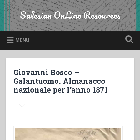
Skip
to
Salesian OnLine Resources
Search
content
MENU
Giovanni Bosco –
Galantuomo. Almanacco
nazionale per l’anno 1871