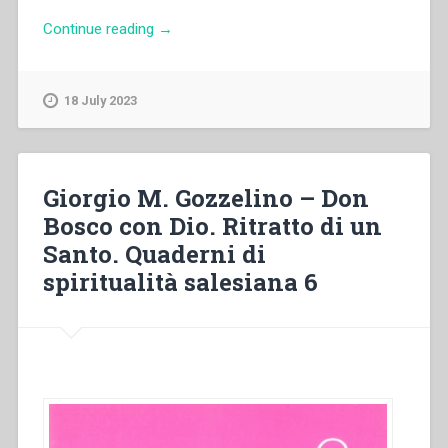
“Maria
Continue reading
→
Ko
Ha
Fong
18 July 2023
–
“Sintonizzarsi
con
il
Giorgio M. Gozzelino – Don
cuore
Bosco con Dio. Ritratto di un
di
Santo. Quaderni di
Dio
attraverso
spiritualità salesiana 6
la
sua
parola”
in
“Quaderni
di
spiritualità
salesiana.