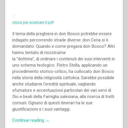
salesiana
6”
clicca per scaricare il pdf
Il tema della preghiera in don Bosco potrebbe essere
indagato percorrendo strade diverse: don Ceria si è
domandato: Quando e come pregava don Bosco? Altri
hanno tentato di ricostruirne
la “dottrina”, di ordinare i contenuti dei suoi interventi in
uno schema teologico. Pietro Stella, applicando un
procedimento storico-critico, ha collocato don Bosco
nella storia della religiosità cattolica. Sarebbe possibile
anche studiarne l’eredità spirituale, vagliando
sfumature e accentuazioni particolari dei vari servi di
Dio e beati della Famiglia salesiana, alla ricerca di tratti
comuni. Ognuno di questi itinerari ha le sue
giustificazioni e i suoi vantaggi.
“Aldo
Continue reading
→
Giraudo