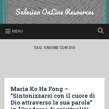
Skip
to
Salesian OnLine Resources
Search
content
MENU
TAG:
UNIONE CON DIO
Maria Ko Ha Fong –
“Sintonizzarsi con il cuore di
Dio attraverso la sua parola”