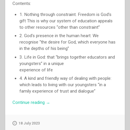
gigantes
Contents:
que
1. Nothing through constraint. Freedom is God’s
se
gift This is why our system of education appeals
sucedem
to other resources “other than constraint”
no
carisma
2. God’s presence in the human heart: We
salesiano”
recognise “the desire for God, which everyone has
in the depths of his being”
3. Life in God: that “brings together educators and
youngsters” in a unique
experience of life
4. A kind and friendly way of dealing with people:
which leads to living with our youngsters “in a
family experience of trust and dialogue”
“Ángel
Continue reading
→
Fernández
Artime
–
18 July 2023
“Do