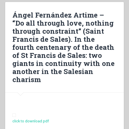
por
amor,
Ángel Fernández Artime –
nada
“Do all through love, nothing
por
through constraint” (Saint
força»
(São
Francis de Sales). In the
Francisco
fourth centenary of the death
de
of St Francis de Sales: two
Sales).
No
giants in continuity with one
quarto
another in the Salesian
centenário
charism
da
morte
de
São
Francisco
de
Sales,
click to download pdf
dois