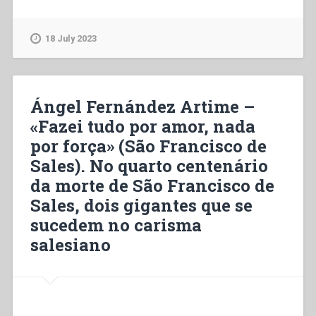
Fernández
Artime
–
18 July 2023
«Faites
tout
par
amour,
Ángel Fernández Artime –
rien
«Fazei tudo por amor, nada
par
por força» (São Francisco de
force»
(St
Sales). No quarto centenário
François
da morte de São Francisco de
de
Sales, dois gigantes que se
Sales).
À
sucedem no carisma
l’occasion
salesiano
du
quatrième
Centenaire
de
la