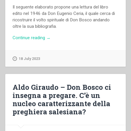
Il seguente elaborato propone una lettura del libro
edito nel 1946 da Don Eugenio Ceria, il quale cerca di
ricostruire il volto spirituale di Don Bosco andando
oltre la sua bibliografia.
“Giorgio
Continue reading
→
M.
Gozzelino
–
18 July 2023
Don
Bosco
con
Dio.
Aldo Giraudo – Don Bosco ci
Ritratto
insegna a pregare. C’è un
di
nucleo caratterizzante della
un
Santo.
preghiera salesiana?
Quaderni
di
spiritualità