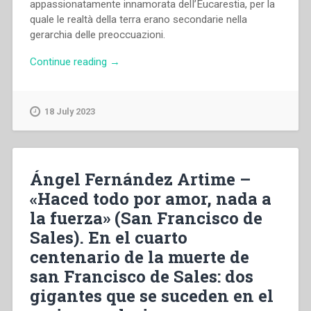
appassionatamente innamorata delI’Eucarestia, per la
quale le realtà della terra erano secondarie nella
gerarchia delle preoccuazioni.
“Henri
Continue reading
→
Bosco
–
San
18 July 2023
Giovanni
Bosco”
Ángel Fernández Artime –
«Haced todo por amor, nada a
la fuerza» (San Francisco de
Sales). En el cuarto
centenario de la muerte de
san Francisco de Sales: dos
gigantes que se suceden en el