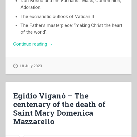
Don Bosco and the Eucharist: Mass, Communion,
Adoration.
The eucharistic outlook of Vatican II.
The Father’s masterpiece: “making Christ the heart
of the world”.
“Egidio
Continue reading
→
Viganò
–
The
18 July 2023
Eucharist
in
the
apostolic
Egidio Viganò – The
spirit
centenary of the death of
of
Saint Mary Domenica
Don
Bosco”
Mazzarello