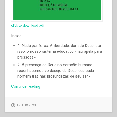
click to download pdf
Indice:
1. Nada por força. A liberdade, dom de Deus: por
isso, o nosso sistema educativo «não apela para
pressões»
2. A presença de Deus no coração humano:
reconhecemos «o desejo de Deus, que cada
homem traz nas profundezas de seu ser»
“Ángel
Continue reading
→
Fernández
Artime
–
18 July 2023
«Fazei
tudo