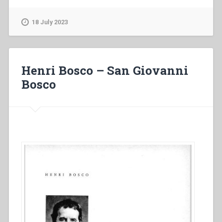
–
Don
18 July 2023
Bosco
ci
insegna
a
Henri Bosco – San Giovanni
pregare.
Bosco
C’è
un
nucleo
caratterizzante
della
preghiera
salesiana?”