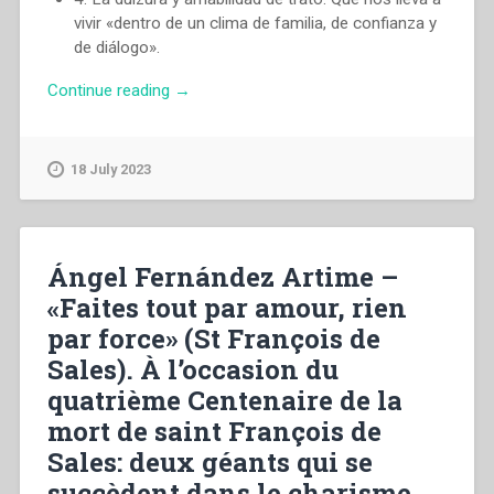
vivir «dentro de un clima de familia, de confianza y
de diálogo».
“Ángel
Continue reading
→
Fernández
Artime
–
18 July 2023
«Haced
todo
por
amor,
Ángel Fernández Artime –
nada
«Faites tout par amour, rien
a
par force» (St François de
la
fuerza»
Sales). À l’occasion du
(San
quatrième Centenaire de la
Francisco
mort de saint François de
de
Sales).
Sales: deux géants qui se
En
succèdent dans le charisme