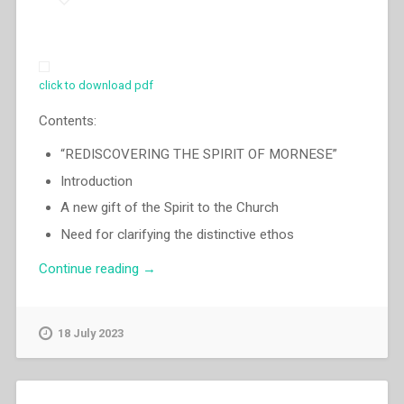
click to download pdf
Contents:
“REDISCOVERING THE SPIRIT OF MORNESE”
Introduction
A new gift of the Spirit to the Church
Need for clarifying the distinctive ethos
“Egidio
Continue reading
→
Viganò
–
The
18 July 2023
centenary
of
the