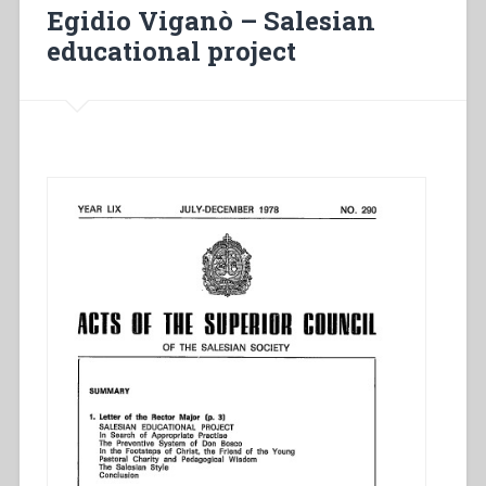
death
Egidio Viganò – Salesian
of
educational project
Saint
Mary
Domenica
Mazzarello”