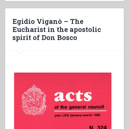
all
through
love,
Egidio Viganò – The
nothing
Eucharist in the apostolic
through
spirit of Don Bosco
constraint”
(Saint
Francis
de
Sales).
In
the
fourth
centenary
of
the
death
of
St
Francis