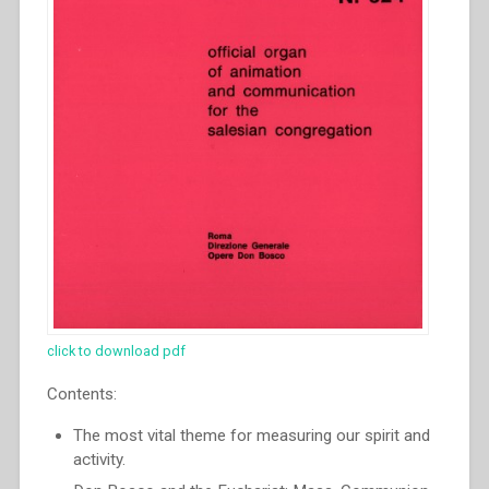
de
Sales:
two
giants
in
continuity
with
one
another
in
the
Salesian
charism”
click to download pdf
Contents:
The most vital theme for measuring our spirit and
activity.