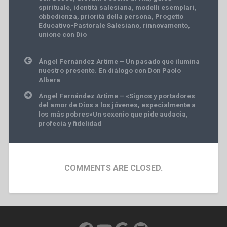
spirituale
,
identità salesiana
,
modelli esemplari
,
obbedienza
,
priorità della persona
,
Progetto
Educativo-Pastorale Salesiano
,
rinnovamento
,
unione con Dio
Post
Ángel Fernández Artime – Un pasado que ilumina
navigation
nuestro presente. En diálogo con Don Paolo
Albera
Ángel Fernández Artime – «Signos y portadores
del amor de Dios a los jóvenes, especialmente a
los más pobres»Un sexenio que pide audacia,
profecía y fidelidad
COMMENTS ARE CLOSED.