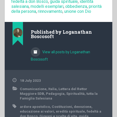
fedeltà a don Bosco
,
guida spirituale
,
identità
salesiana
,
modelli esemplari
,
obbedienza
,
priorità
della persona
,
rinnovamento
,
unione con Dio
Published by
Loganathan
Boscosoft
View all posts by Loganathan
Boscosoft
18 July 2023
Comunicazione
,
Italia
,
Lettera del Rettor
Maggiore SDB
,
Pedagogia
,
Spiritualità
,
tutta la
Famiglia Salesiana
ardore apostolico
,
Costituzioni
,
devozione
,
educazione ai valori
,
eredità spirituale
,
fedeltà a
don Bosco
,
Giovani e scelte di vita
,
guida