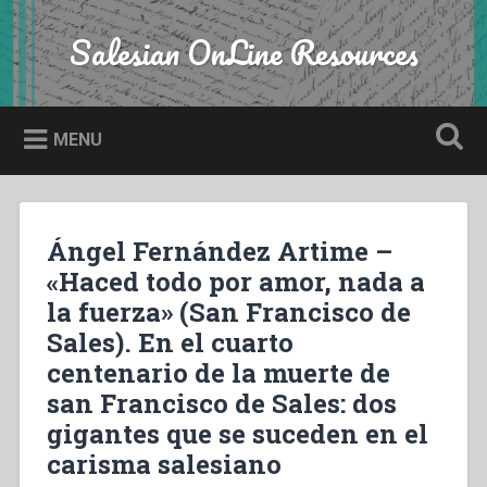
Skip
to
Salesian OnLine Resources
Search
content
MENU
Ángel Fernández Artime –
«Haced todo por amor, nada a
la fuerza» (San Francisco de
Sales). En el cuarto
centenario de la muerte de
san Francisco de Sales: dos
gigantes que se suceden en el
carisma salesiano