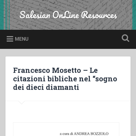
Skip
to
Salesian OnLine Resources
Search
content
MENU
Francesco Mosetto – Le
citazioni bibliche nel “sogno
dei dieci diamanti