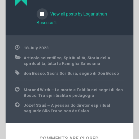
View all posts by Loganathan
Boscosoft
18 July 2023
Articolo scientifico
,
Spiritualità
,
Storia della
spiritualità
,
tutta la Famiglia Salesiana
don Bosco
,
Sacra Scrittura
,
sogno di Don Bosco
Post
Morand Wirth – La morte e l’aldilà nei sogni di don
navigation
Bosco. Tra spiritualità e pedagogia
Józef Struś – A pessoa do diretor espiritual
segundo São Francisco de Sales
COMMENTS ARE CLOSED.