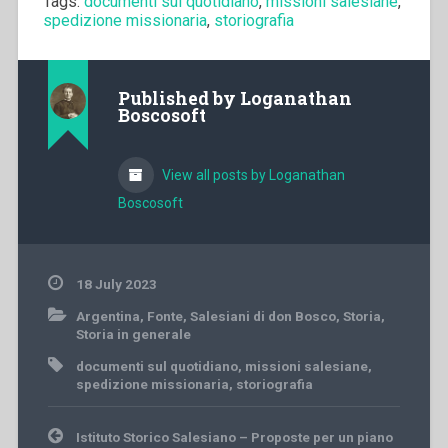
Tags:
documenti sul quotidiano
,
missioni salesiane
,
spedizione missionaria
,
storiografia
Published by
Loganathan
Boscosoft
View all posts by Loganathan
Boscosoft
18 July 2023
Argentina
,
Fonte
,
Salesiani di don Bosco
,
Storia
,
Storia in generale
documenti sul quotidiano
,
missioni salesiane
,
spedizione missionaria
,
storiografia
Post
Istituto Storico Salesiano – Proposte per un piano