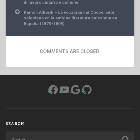
navigation
di lavoro unitario e comune
Ramón Alberdi – La vocación del Cooperador
salesiano en la antigua literatura salesiana en
España (1879-1899)
COMMENTS ARE CLOSED.
Facebook
YouTube
Google
GitHub
SEARCH