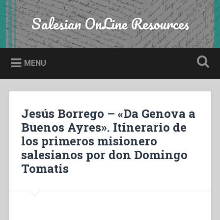
Skip
to
Salesian OnLine Resources
Search
content
MENU
Jesús Borrego – «Da Genova a
Buenos Ayres». Itinerario de
los primeros misionero
salesianos por don Domingo
Tomatis