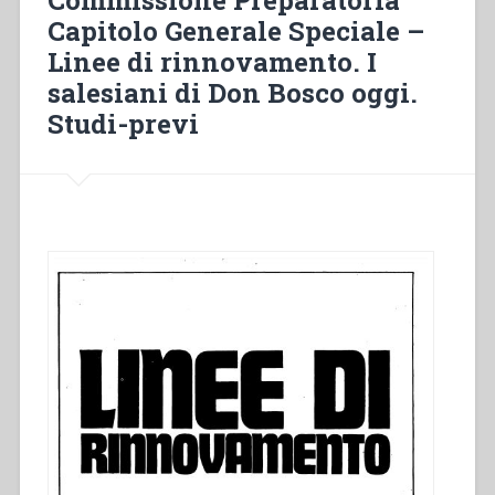
Bosco
Capitolo Generale Speciale –
per
Linee di rinnovamento. I
i
colli
salesiani di Don Bosco oggi.
Monferrini”
Studi-previ