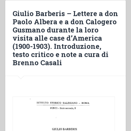
don
Giulio
Giulio Barberis – Lettere a don
Barberis
Paolo Albera e a don Calogero
durante
Gusmano durante la loro
la
loro
visita alle case d’America
visita
(1900-1903). Introduzione,
alle
testo critico e note a cura di
case
d’America
Brenno Casali
(1900-
1903).
Introduzione,
testo
critico
e
note
a
cura
di
Brenno