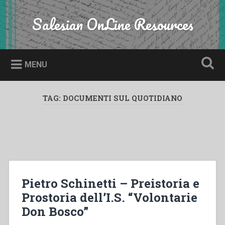
Skip
to
Salesian OnLine Resources
Search
content
MENU
TAG:
DOCUMENTI SUL QUOTIDIANO
Pietro Schinetti – Preistoria e
Prostoria dell’I.S. “Volontarie
Don Bosco”