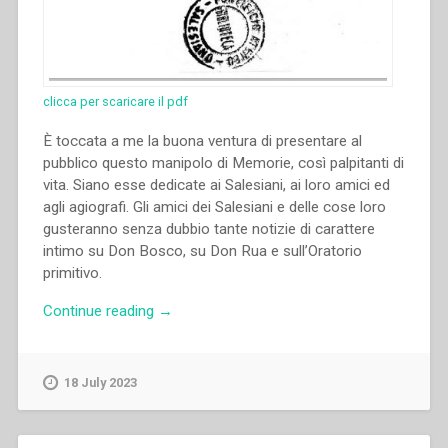
clicca per scaricare il pdf
È toccata a me la buona ventura di presentare al
pubblico questo manipolo di Memorie, così palpitanti di
vita. Siano esse dedicate ai Salesiani, ai loro amici ed
agli agiografi. Gli amici dei Salesiani e delle cose loro
gusteranno senza dubbio tante notizie di carattere
intimo su Don Bosco, su Don Rua e sull’Oratorio
primitivo.
“Giuseppe
Continue reading
→
Vespignani
–
Un
18 July 2023
anno
alla
scuola