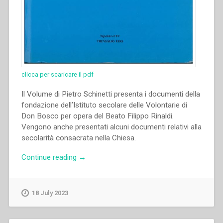
clicca per scaricare il pdf
Il Volume di Pietro Schinetti presenta i documenti della
fondazione dell’Istituto secolare delle Volontarie di
Don Bosco per opera del Beato Filippo Rinaldi.
Vengono anche presentati alcuni documenti relativi alla
secolarità consacrata nella Chiesa.
“Pietro
Continue reading
→
Schinetti
–
Preistoria
18 July 2023
e
Prostoria
dell’I.S.