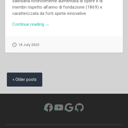
salesiana notevolmente aumentata di opere e di
membri rispetto all’anno di fondazione (1869) e
caratterizzata da forti spinte innovative.
“Giulio
Continue reading
→
Barberis
–
Lettere
18 July 2023
a
don
Paolo
Albera
Posts
e
navigation
Older posts
a
don
Calogero
Gusmano
Facebook
YouTube
Google
GitHub
durante
la
loro
visita