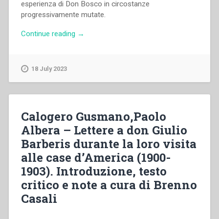
esperienza di Don Bosco in circostanze
progressivamente mutate.
“Francesco
Continue reading
→
Cerruti
–
Lettere
18 July 2023
circolari
e
programmi
di
Calogero Gusmano,Paolo
insegnamento
Albera – Lettere a don Giulio
(1885-
Barberis durante la loro visita
1917).
Introduzione,
alle case d’America (1900-
testi
1903). Introduzione, testo
critici
critico e note a cura di Brenno
e
note
Casali
a
cura