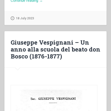
“Augustin
Continue reading
→
Auffray
–
Don
18 July 2023
Michele
Rua
primo
successore
Giuseppe Vespignani – Un
del
anno alla scuola del beato don
Beato
Bosco (1876-1877)
Don
Bosco”