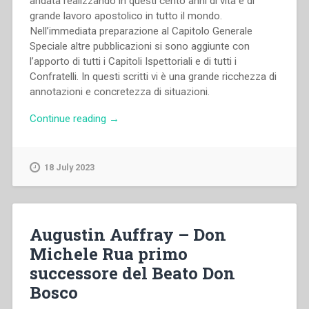
andata realizzando in questi cento anni di vita e di
grande lavoro apostolico in tutto il mondo.
Nell’immediata preparazione al Capitolo Generale
Speciale altre pubblicazioni si sono aggiunte con
l’apporto di tutti i Capitoli Ispettoriali e di tutti i
Confratelli. In questi scritti vi è una grande ricchezza di
annotazioni e concretezza di situazioni.
“Commissione
Continue reading
→
Preparatoria
Capitolo
Generale
18 July 2023
Speciale
–
Linee
di
Augustin Auffray – Don
rinnovamento.
Michele Rua primo
I
successore del Beato Don
salesiani
di
Bosco
Don