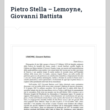
“Volontarie
Pietro Stella – Lemoyne,
Don
Giovanni Battista
Bosco””