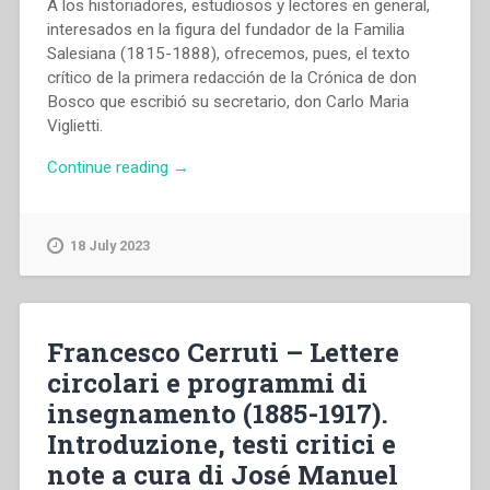
A los historiadores, estudiosos y lectores en general,
interesados en la figura del fundador de la Familia
Salesiana (1815-1888), ofrecemos, pues, el texto
crítico de la primera redacción de la Crónica de don
Bosco que escribió su secretario, don Carlo Maria
Viglietti.
“Carlo
Continue reading
→
Maria
Viglietti
–
18 July 2023
Cronaca
di
Don
Bosco.
Francesco Cerruti – Lettere
Prima
circolari e programmi di
redazione
insegnamento (1885-1917).
(1885-
1888).
Introduzione, testi critici e
Introducción,
note a cura di José Manuel
texto