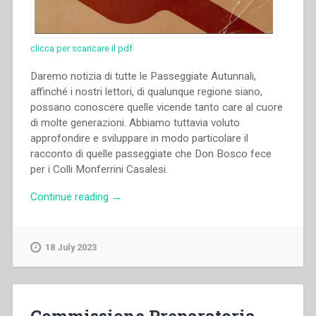
clicca per scaricare il pdf
Daremo notizia di tutte le Passeggiate Autunnali,
affinché i nostri lettori, di qualunque regione siano,
possano conoscere quelle vicende tanto care al cuore
di molte generazioni. Abbiamo tuttavia voluto
approfondire e sviluppare in modo particolare il
racconto di quelle passeggiate che Don Bosco fece
per i Colli Monferrini Casalesi.
“Luigi
Continue reading
→
Deambrogio
–
Le
18 July 2023
passeggiate
autunnali
di
Don
Commissione Preparatoria