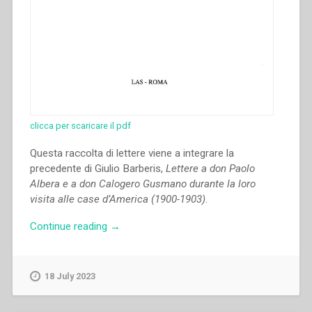
clicca per scaricare il pdf
Questa raccolta di lettere viene a integrare la
precedente di Giulio Barberis,
Lettere a don Paolo
Albera e a don Calogero Gusmano durante la loro
visita alle case d’America (1900-1903)
.
“Calogero
Continue reading
→
Gusmano,Paolo
Albera
–
18 July 2023
Lettere
a