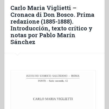
del
Carlo Maria Viglietti –
beato
Cronaca di Don Bosco. Prima
don
redazione (1885-1888).
Bosco
(1876-
Introducción, texto crítico y
1877)”
notas por Pablo Marín
Sánchez