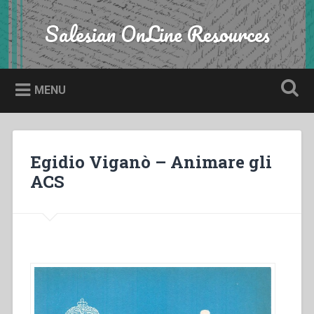
Skip
to
Salesian OnLine Resources
Search
content
MENU
Egidio Viganò – Animare gli
ACS