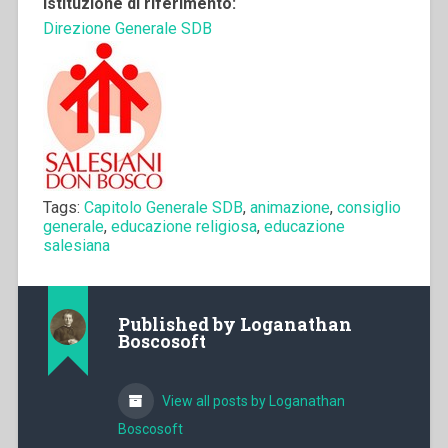
Istituzione di riferimento:
Direzione Generale SDB
Tags:
Capitolo Generale SDB
,
animazione
,
consiglio
generale
,
educazione religiosa
,
educazione
salesiana
Published by
Loganathan
Boscosoft
View all posts by Loganathan
Boscosoft