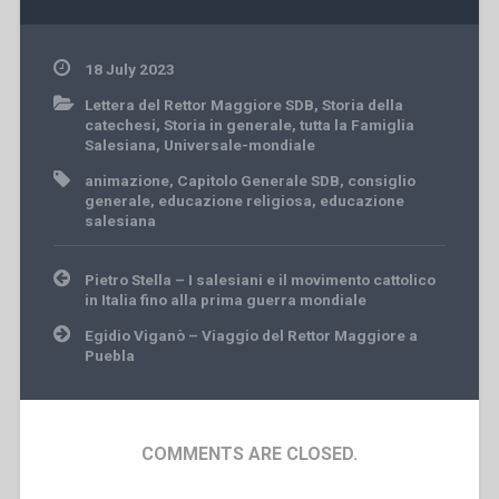
18 July 2023
Lettera del Rettor Maggiore SDB
,
Storia della
catechesi
,
Storia in generale
,
tutta la Famiglia
Salesiana
,
Universale-mondiale
animazione
,
Capitolo Generale SDB
,
consiglio
generale
,
educazione religiosa
,
educazione
salesiana
Post
Pietro Stella – I salesiani e il movimento cattolico
navigation
in Italia fino alla prima guerra mondiale
Egidio Viganò – Viaggio del Rettor Maggiore a
Puebla
COMMENTS ARE CLOSED.