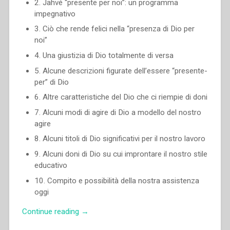
2. Jahvé “presente per noi”: un program­ma
impegnativo
3. Ciò che rende felici nella “presenza di Dio per
noi”
4. Una giustizia di Dio totalmente di versa
5. Alcune descrizioni figurate dell’essere “presente-
per” di Dio
6. Altre caratteristiche del Dio che ci riempie di doni
7. Alcuni modi di agire di Dio a modello del nostro
agire
8. Alcuni titoli di Dio significativi per il nostro lavoro
9. Alcuni doni di Dio su cui improntare il nostro stile
educativo
10. Compito e possibilità della nostra assistenza
oggi
“Otto
Continue reading
→
Wahl