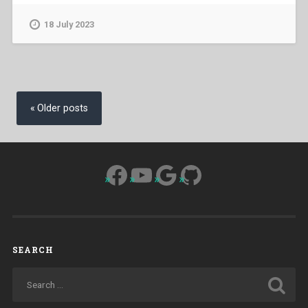
,Pietro
Gianola
18 July 2023
–
Don
Bosco:
Una
Posts
presenza
navigation
Older posts
d’amore
cristiano”
Facebook
YouTube
Google
GitHub
SEARCH