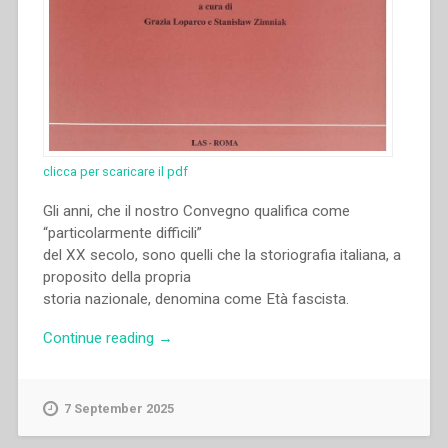
clicca per scaricare il pdf
Gli anni, che il nostro Convegno qualifica come
“particolarmente difficili”
del XX secolo, sono quelli che la storiografia italiana, a
proposito della propria
storia nazionale, denomina come Età fascista.
“Silvano
Continue reading
→
Oni
–
I
7 September 2025
Salesiani
e