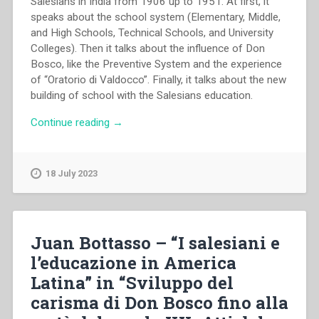
Salesians in India from 1906 up to 1951. At first, it
speaks about the school system (Elementary, Middle,
and High Schools, Technical Schools, and University
Colleges). Then it talks about the influence of Don
Bosco, like the Preventive System and the experience
of “Oratorio di Valdocco”. Finally, it talks about the new
building of school with the Salesians education.
“Scaria
Continue reading
→
Thuruthiyil
–
“Significant
18 July 2023
educative
experiences
of
Salesians
Juan Bottasso – “I salesiani e
in
l’educazione in America
India
Latina” in “Sviluppo del
from
1906
carisma di Don Bosco fino alla
up