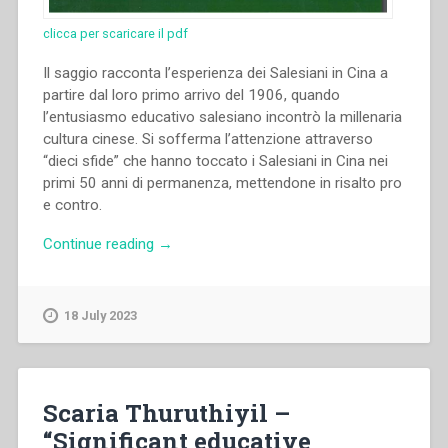
clicca per scaricare il pdf
Il saggio racconta l’esperienza dei Salesiani in Cina a
partire dal loro primo arrivo del 1906, quando
l’entusiasmo educativo salesiano incontrò la millenaria
cultura cinese. Si sofferma l’attenzione attraverso
“dieci sfide” che hanno toccato i Salesiani in Cina nei
primi 50 anni di permanenza, mettendone in risalto pro
e contro.
“Michele
Continue reading
→
Ferrero
–
“Esperienze
18 July 2023
educative
salesiane
significative
in
Scaria Thuruthiyil –
Cina
“Significant educative
prima