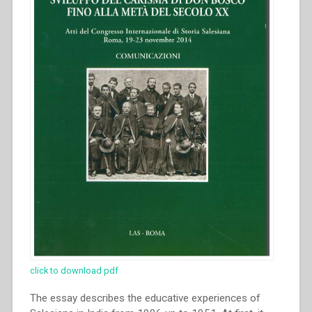
del
Congresso
internazionale
di
Storia
Salesiana
Roma,
19-
23
novembre
2014””
click to download pdf
The essay describes the educative experiences of