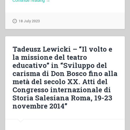
Continue reading
→
Bottasso
–
“I
18 July 2023
salesiani
e
l’educazione
in
Tadeusz Lewicki – “Il volto e
America
la missione del teatro
Latina”
educativo” in “Sviluppo del
in
“Sviluppo
carisma di Don Bosco fino alla
del
metà del secolo XX. Atti del
carisma
Congresso internazionale di
di
Don
Storia Salesiana Roma, 19-23
Bosco
novembre 2014”
fino
alla
metà
del