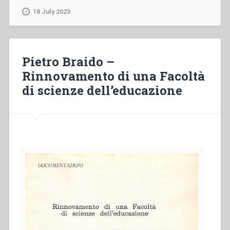
–
18 July 2023
La
preghiera
tra
illusioni
Pietro Braido –
e
Rinnovamento di una Facoltà
possibilità
di scienze dell’educazione
di
realizzazione.
Un
approccio
psicoanalitico”