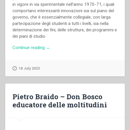
in vigore in via sperimentale nell’anno 1970-71, i quali
comportano interessanti innovazioni sia sul piano del
governo, che è essenzialmente collegiale, con larga
partecipazione degli studenti a tutti i livelli, sia nella
determinazione dei fini, delle strutture, dei programmi e
dei piani di studio.
“Pietro
Continue reading
→
Braido
–
Rinnovamento
18 July 2023
di
una
Facoltà
di
Pietro Braido – Don Bosco
scienze
educatore delle moltitudini
dell’educazione”