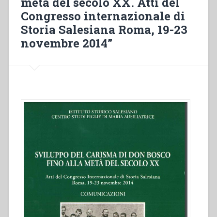
metà del secolo XX. Atti del
to
Congresso internazionale di
1951”
in
Storia Salesiana Roma, 19-23
“Sviluppo
novembre 2014”
del
carisma
di
Don
Bosco
fino
alla
metà
del
secolo
XX.
Atti
del
Congresso
internazionale
di