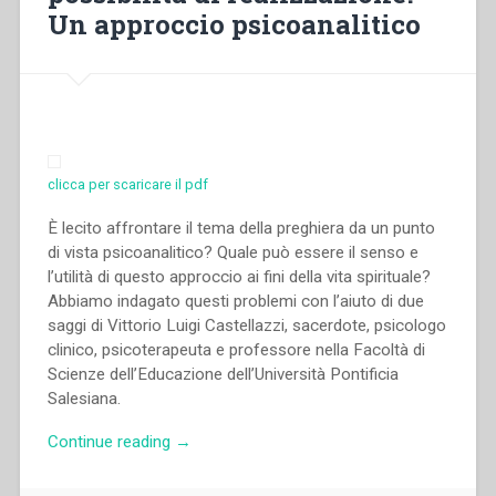
bibliografica”
Un approccio psicoanalitico
clicca per scaricare il pdf
È lecito affrontare il tema della preghiera da un punto
di vista psicoanalitico? Quale può essere il senso e
l’utilità di questo approccio ai fini della vita spirituale?
Abbiamo indagato questi problemi con l’aiuto di due
saggi di Vittorio Luigi Castellazzi, sacerdote, psicologo
clinico, psicoterapeuta e professore nella Facoltà di
Scienze dell’Educazione dell’Università Pontificia
Salesiana.
“Vittorio
Continue reading
→
Luigi
Castellazzi