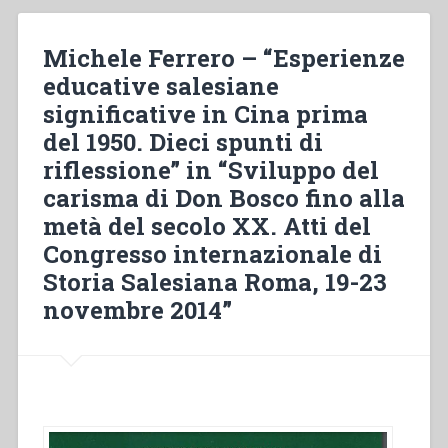
l’educazione
dei
Michele Ferrero – “Esperienze
giovani,
educative salesiane
in
significative in Cina prima
Piemonte,
durante
del 1950. Dieci spunti di
il
riflessione” in “Sviluppo del
periodo
carisma di Don Bosco fino alla
del
fascismo”
metà del secolo XX. Atti del
Congresso internazionale di
Storia Salesiana Roma, 19-23
novembre 2014”