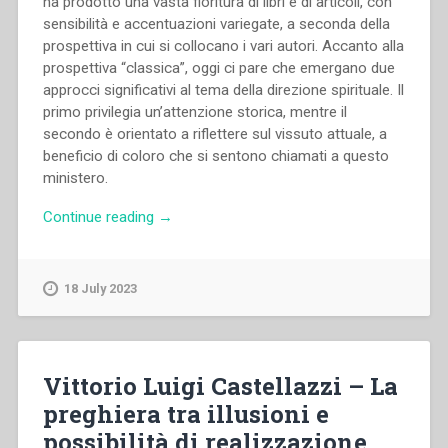
ha prodotto una vasta fioritura di libri e di articoli, con
sensibilità e accentuazioni variegate, a seconda della
prospettiva in cui si collocano i vari autori. Accanto alla
prospettiva “classica”, oggi ci pare che emergano due
approcci significativi al tema della direzione spirituale. Il
primo privilegia un’attenzione storica, mentre il
secondo è orientato a riflettere sul vissuto attuale, a
beneficio di coloro che si sentono chiamati a questo
ministero.
“Fabio
Continue reading
→
Attard
–
Il
18 July 2023
modello
contemplativo
della
direzione
Vittorio Luigi Castellazzi – La
spirituale.
preghiera tra illusioni e
Una
possibilità di realizzazione.
rassegna