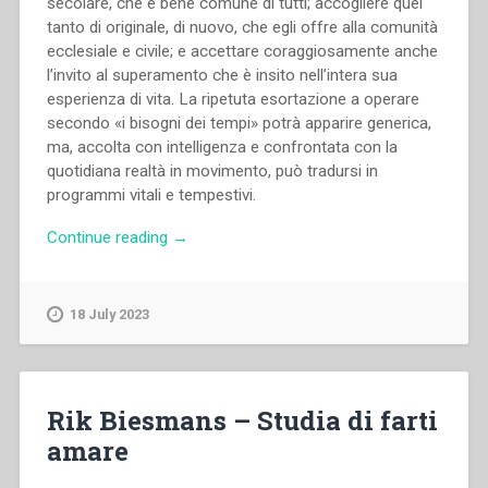
secolare, che è bene comune di tutti; accogliere quel
tanto di originale, di nuovo, che egli offre alla comunità
ecclesiale e civile; e accettare coraggiosamente anche
l’invito al superamento che è insito nell’intera sua
esperienza di vita. La ripetuta esortazione a operare
secondo «i bisogni dei tempi» potrà apparire generica,
ma, accolta con intelligenza e confrontata con la
quotidiana realtà in movimento, può tradursi in
programmi vitali e tempestivi.
“Pietro
Continue reading
→
Braido
–
Don
18 July 2023
Bosco
educatore
delle
moltitudini”
Rik Biesmans – Studia di farti
amare