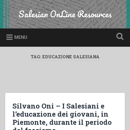
Skip
to
Salesian OnLine Resources
Search
content
MENU
TAG:
EDUCAZIONE SALESIANA
Silvano Oni – I Salesiani e
l’educazione dei giovani, in
Piemonte, durante il periodo