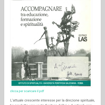
Atti
del
Congresso
internazionale
di
Storia
Salesiana
Roma,
19-
23
novembre
2014””
clicca per scaricare il pdf
L’attuale crescente interesse per la direzione spirituale,