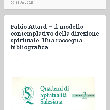
“Il
18 July 2023
volto
e
la
missione
Fabio Attard – Il modello
del
contemplativo della direzione
teatro
spirituale. Una rassegna
educativo”
in
bibliografica
“Sviluppo
del
carisma
di
Don
Bosco
fino
alla
metà
del
secolo
XX.