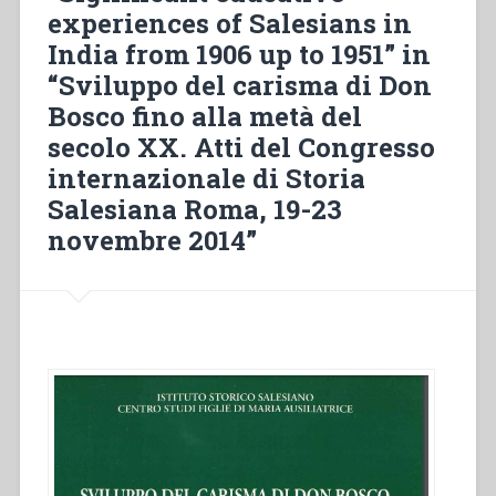
experiences of Salesians in
del
1950.
India from 1906 up to 1951” in
Dieci
“Sviluppo del carisma di Don
spunti
Bosco fino alla metà del
di
riflessione”
secolo XX. Atti del Congresso
in
internazionale di Storia
“Sviluppo
Salesiana Roma, 19-23
del
novembre 2014”
carisma
di
Don
Bosco
fino
alla
metà
del
secolo
XX.
Atti