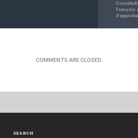
Constitut
François 
d’approba
COMMENTS ARE CLOSED.
SEARCH