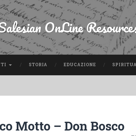
Salesian OnLine Resource
NTI
STORIA
EDUCAZIONE
SPIRITU
co Motto – Don Bosco