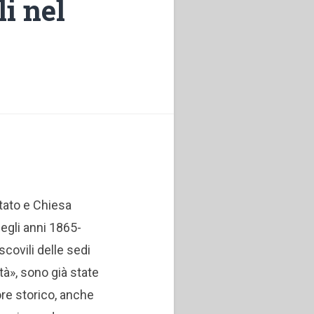
i nel
Stato e Chiesa
egli anni 1865-
covili delle sedi
tà», sono già state
ore storico, anche