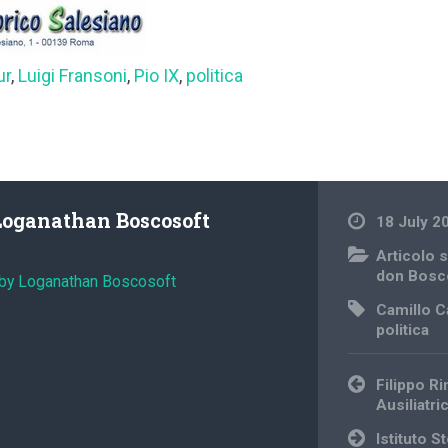
ur
,
Luigi Fransoni
,
Pio IX
,
politica
Loganathan Boscosoft
18 July 2
Articolo s
don Bosc
 by Loganathan Boscosoft
Camillo C
politica
Post
Filippo R
navigation
Ausiliatri
Istituto 