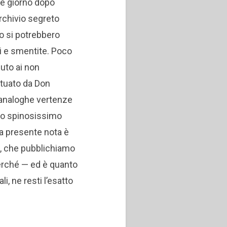
e giorno dopo
archivio segreto
to si potrebbero
i e smentite. Poco
uto ai non
ettuato da Don
 analoghe vertenze
llo spinosissimo
la presente nota è
ti, che pubblichiamo
perché — ed è quanto
i, ne resti l’esatto