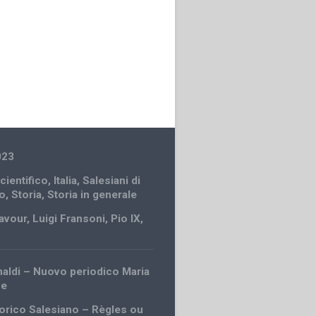
023
cientifico
,
Italia
,
Salesiani di
o
,
Storia
,
Storia in generale
avour
,
Luigi Fransoni
,
Pio IX
,
inaldi – Nuovo periodico Maria
ce
Storico Salesiano – Règles ou