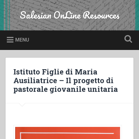
Skip
to
Salesian OnLine Resources
Search
content
MENU
Istituto Figlie di Maria
Ausiliatrice – Il progetto di
pastorale giovanile unitaria