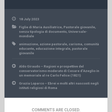
18 July 2023
Figlie di Maria Ausiliatrice
,
Pastorale giovanile
,
senza tipologia di documento
,
Universale-
mondiale
animazione
,
azione pastorale
,
carisma
,
comunità
educante
,
educazione integrale
,
pastorale
giovanile
Post
Aldo Giraudo – Ragioni e prospettive del
navigation
conservatorismo moderato di Cesare d’Azeglio in
un memoriale al re Carlo Felice (1821)
Grazia Loparco – Ebrei e molti altri nascosti negli
istituti religiosi di Roma
COMMENTS ARE CLOSED.