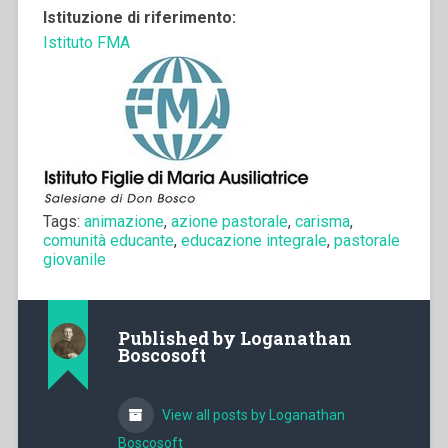
Istituzione di riferimento:
Istituto FMA
Tags:
animazione
,
azione pastorale
,
carisma
,
comunità educante
,
educazione integrale
,
pastorale
giovanile
Published by
Loganathan
Boscosoft
View all posts by Loganathan
Boscosoft