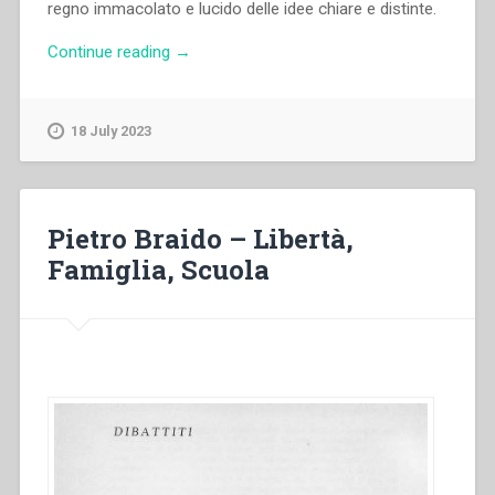
regno immacolato e lucido delle idee chiare e distinte.
“Pietro
Continue reading
→
Braido
–
Saggezza
18 July 2023
educativa
e
ricerca
pedagogica”
Pietro Braido – Libertà,
Famiglia, Scuola