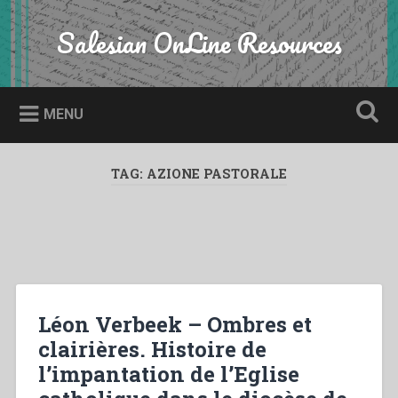
Skip
to
Salesian OnLine Resources
Search
content
MENU
TAG:
AZIONE PASTORALE
Léon Verbeek – Ombres et
clairières. Histoire de
l’impantation de l’Eglise