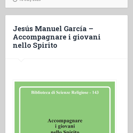
giovanile
oggi”
Jesús Manuel García –
Accompagnare i giovani
nello Spirito