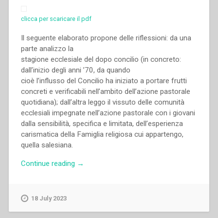
carisma
di
clicca per scaricare il pdf
Don
Bosco
Il seguente elaborato propone delle riflessioni: da una
fino
parte analizzo la
alla
stagione ecclesiale del dopo concilio (in concreto:
metà
dall’inizio degli anni ’70, da quando
del
cioè l’influsso del Concilio ha iniziato a portare frutti
secolo
concreti e verificabili nell’ambito dell’azione pastorale
XX.
quotidiana); dall’altra leggo il vissuto delle comunità
Atti
ecclesiali impegnate nell’azione pastorale con i giovani
del
dalla sensibilità, specifica e limitata, dell’esperienza
Congresso
carismatica della Famiglia religiosa cui appartengo,
internazionale
quella salesiana.
di
Storia
“Riccardo
Continue reading
→
Salesiana
Tonelli
Roma,
–
19-
“La
18 July 2023
23
pastorale
novembre
giovanile