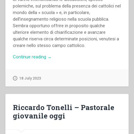
polemiche, sul problema della presenza dei cattolici nel
mondo della « scuola » e, in particolare,
dell’insegnamento religioso nella scuola pubblica.
Sembra opportuno offrire in proposito qualche
ulteriore elemento di chiarificazione e avanzare
qualche riserva circa determinate posizioni, venutesi a
creare nello stesso campo cattolico.
“Pietro
Continue reading
→
Braido
–
Libertà,
18 July 2023
Famiglia,
Scuola”
Riccardo Tonelli – Pastorale
giovanile oggi