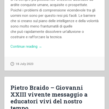
ardite conquiste umane, acquisite o prospettate.
Poiché i problemi di comprensione vicendevole tra gli
uomini non sono per questo resi più facili. Le barriere
che si creano sul piano delle intelligenze e della volontà
sono molto meno frantumatili di quelle
che può rapidamente dissolvere un’alluvione o
costruire e rafforzare la tecnica.
“Pietro
Continue reading
→
Braido
–
Educazione
18 July 2023
ecumenica”
Pietro Braido – Giovanni
XXIII vivente messaggio a
educatori vivi del nostro
tempo