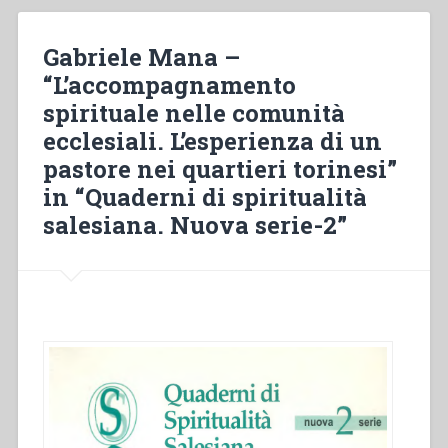
2014””
salesiana
nella
Gabriele Mana –
pastorale
“L’accompagnamento
ecclesiale
spirituale nelle comunità
in
Italia
ecclesiali. L’esperienza di un
dal
pastore nei quartieri torinesi”
dopo
in “Quaderni di spiritualità
concilio
a
salesiana. Nuova serie-2”
oggi”
in
“Salesiani
di
Don
Bosco
in
Italia””