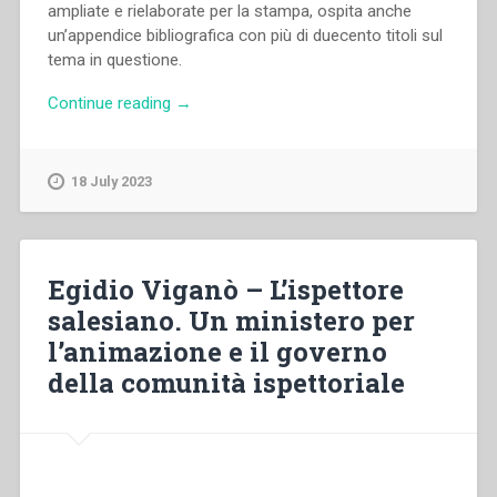
ampliate e rielaborate per la stampa, ospita anche
un’appendice bibliografica con più di duecento titoli sul
tema in questione.
“Jesús
Continue reading
→
Manuel
García
–
18 July 2023
Accompagnare
i
giovani
nello
Egidio Viganò – L’ispettore
Spirito”
salesiano. Un ministero per
l’animazione e il governo
della comunità ispettoriale