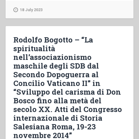
–
Ombres
18 July 2023
et
clairières.
Histoire
de
Rodolfo Bogotto – “La
l’impantation
spiritualità
de
nell’associazionismo
l’Eglise
catholique
maschile degli SDB dal
dans
Secondo Dopoguerra al
le
Concilio Vaticano II” in
diocèse
de
“Sviluppo del carisma di Don
Sakania,
Bosco fino alla metà del
Zaïre
secolo XX. Atti del Congresso
(1910-
internazionale di Storia
1970)”
Salesiana Roma, 19-23
novembre 2014”