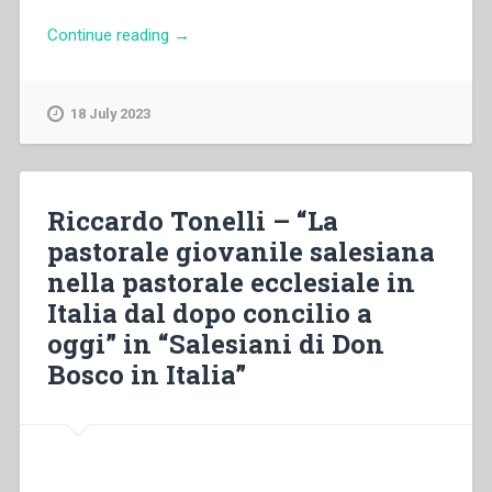
“Rodolfo
Continue reading
→
Bogotto
–
“La
18 July 2023
spiritualità
nell’associazionismo
maschile
degli
Riccardo Tonelli – “La
SDB
pastorale giovanile salesiana
dal
nella pastorale ecclesiale in
Secondo
Dopoguerra
Italia dal dopo concilio a
al
oggi” in “Salesiani di Don
Concilio
Bosco in Italia”
Vaticano
II”
in
“Sviluppo
del