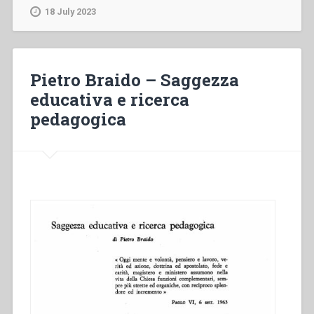
Giovanni
18 July 2023
XXIII
vivente
messaggio
a
Pietro Braido – Saggezza
educatori
educativa e ricerca
vivi
pedagogica
del
nostro
tempo”