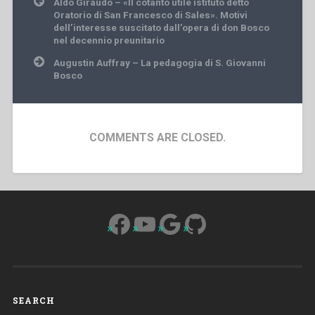
Aldo Giraudo – «Il cotanto utile istituto detto
navigation
Oratorio di San Francesco di Sales». Motivi
dell’interesse suscitato dall’opera di don Bosco
nel decennio preunitario
Augustin Auffray – La pedagogia di S. Giovanni
Bosco
COMMENTS ARE CLOSED.
Facebook
YouTube
Google
GitHub
SEARCH