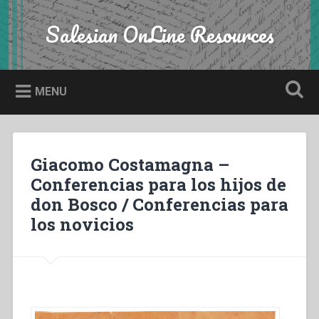
Skip
to
Salesian OnLine Resources
Search
content
MENU
Giacomo Costamagna –
Conferencias para los hijos de
don Bosco / Conferencias para
los novicios