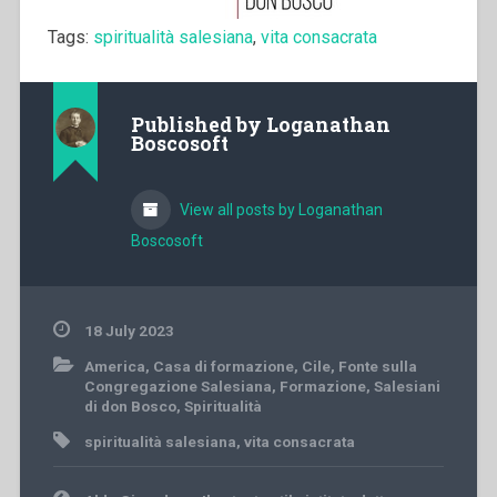
Tags:
spiritualità salesiana
,
vita consacrata
Published by
Loganathan
Boscosoft
View all posts by Loganathan
Boscosoft
18 July 2023
America
,
Casa di formazione
,
Cile
,
Fonte sulla
Congregazione Salesiana
,
Formazione
,
Salesiani
di don Bosco
,
Spiritualità
spiritualità salesiana
,
vita consacrata
Post