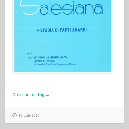
“Rik
Continue reading
→
Biesmans
–
Consigli
18 July 2023
e
orientamenti