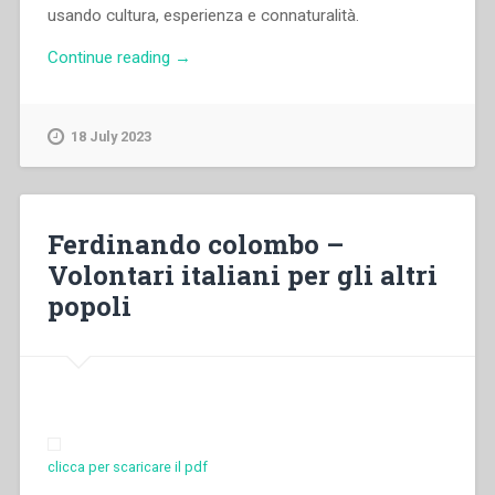
usando cultura, esperienza e connaturalità.
“Pietro
Continue reading
→
Gianola
–
Don
18 July 2023
Bosco:
una
presenza
d’amore
Ferdinando colombo –
cristiano”
Volontari italiani per gli altri
popoli
clicca per scaricare il pdf