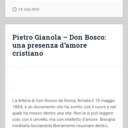
–
La
18 July 2023
meditazione
nel
pensiero
e
Pietro Gianola – Don Bosco:
nella
una presenza d’amore
prassi
cristiano
di
Don
Bosco”
La lettera di Don Bosco da Roma, firmata il 10 maggio
1884, è un documento che ha scritto con il cuore e nel
quale ha messo dentro una vita. Non la si può leggere
solo con il cervello, ma con intelletto d’amore. Bisogna
meditarla lasciandola liberamente risuonare dentro,