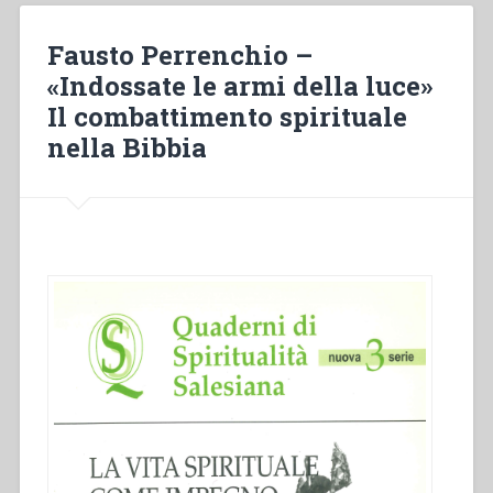
per
praticare
Fausto Perrenchio –
il
«Indossate le armi della luce»
motto
Il combattimento spirituale
”
Fatti
nella Bibbia
amare”
nella
vita
di
ogni
giorno
in
“Quaderni
di
spiritualità
salesiana
8.””