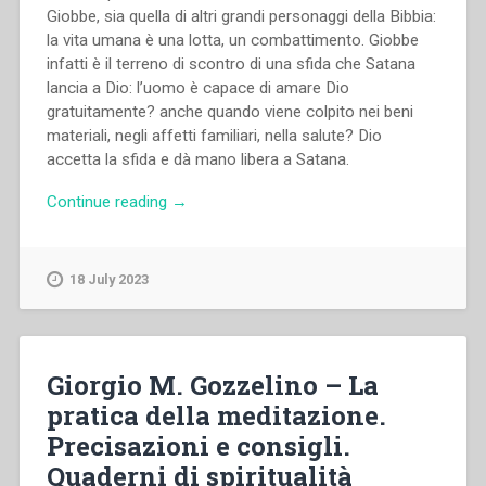
Giobbe, sia quella di altri grandi personaggi della Bibbia:
la vita umana è una lotta, un combattimento. Giobbe
infatti è il terreno di scontro di una sfida che Satana
lancia a Dio: l’uomo è capace di amare Dio
gratuitamente? anche quando viene colpito nei beni
materiali, negli affetti familiari, nella salute? Dio
accetta la sfida e dà mano libera a Satana.
“Fausto
Continue reading
→
Perrenchio
–
«Indossate
18 July 2023
le
armi
della
luce»
Giorgio M. Gozzelino – La
Il
pratica della meditazione.
combattimento
Precisazioni e consigli.
spirituale
nella
Quaderni di spiritualità