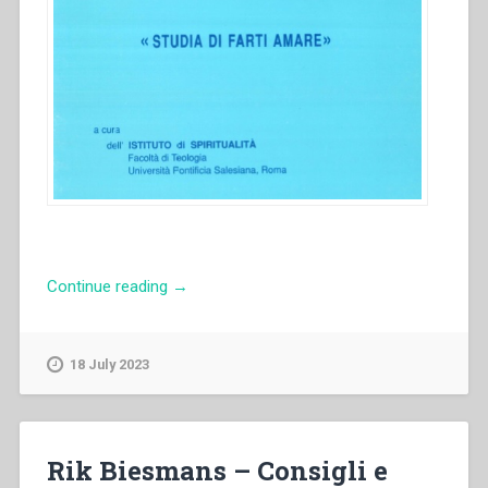
“Rik
Continue reading
→
Biesmans
–
Alcuni
18 July 2023
suggerimenti
provenienti
dalla
”
Rik Biesmans – Consigli e
Lettera