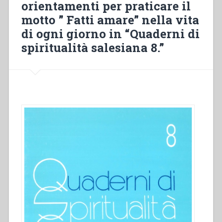
orientamenti per praticare il
da
motto ” Fatti amare” nella vita
Roma
10
di ogni giorno in “Quaderni di
Maggio
spiritualità salesiana 8.”
1884″in
“Quaderni
di
spiritualità
salesiana
8””