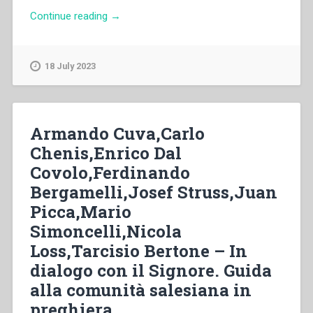
“Don
Continue reading
→
Giovanni
Fedrigotti,Sr.
Bianca
18 July 2023
Maria
Bianchi
–
Progetto
Armando Cuva,Carlo
educativo
Chenis,Enrico Dal
nazionale.
Covolo,Ferdinando
Il
progetto
Bergamelli,Josef Struss,Juan
educativo
Picca,Mario
della
Simoncelli,Nicola
scuola
e
Loss,Tarcisio Bertone – In
della
dialogo con il Signore. Guida
formazione
alla comunità salesiana in
professionale
preghiera
dei