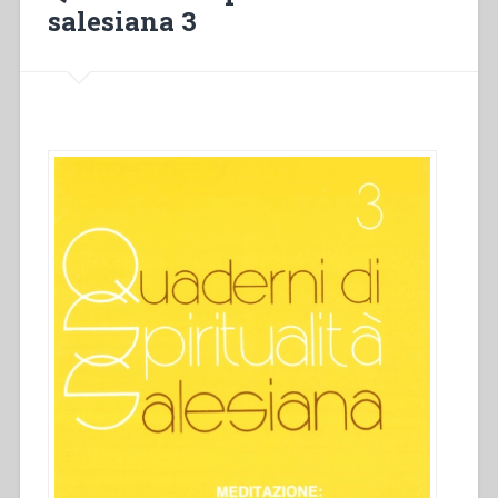
Bibbia”
salesiana 3