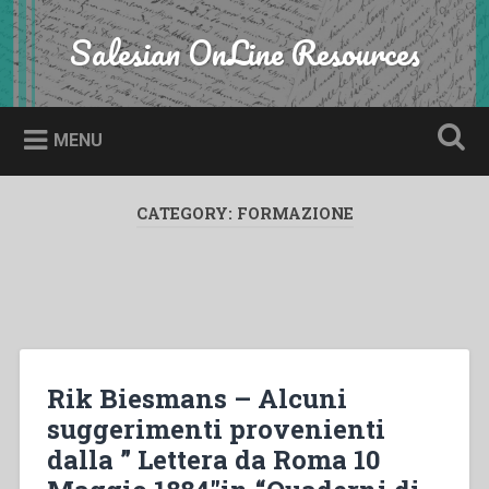
Skip
to
Salesian OnLine Resources
Search
content
MENU
CATEGORY:
FORMAZIONE
Rik Biesmans – Alcuni
suggerimenti provenienti
dalla ” Lettera da Roma 10