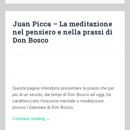
La
pratica
della
meditazione.
Juan Picca – La meditazione
Precisazioni
nel pensiero e nella prassi di
e
Don Bosco
consigli.
Quaderni
di
spiritualità
salesiana
3”
Queste pagine intendono presentare la prassi che per
più di un secolo, dai tempi di Don Bosco ad oggi, ha
caratterizzato l’orazione mentale o meditazione
presso i Salesiani di Don Bosco.
“Juan
Continue reading
→
Picca