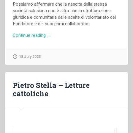
Possiamo affermare che la nascita della stessa
società salesiana non è altro che la strutturazione
giuridica e comunitaria delle scelte di volontariato del
Fondatore e dei suoi primi collaboratori.
“Ferdinando
Continue reading
→
colombo
–
Volontari
18 July 2023
italiani
per
gli
altri
Pietro Stella – Letture
popoli”
cattoliche