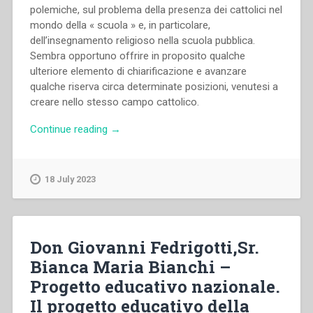
polemiche, sul problema della presenza dei cattolici nel
mondo della « scuola » e, in particolare,
dell’insegnamento religioso nella scuola pubblica.
Sembra opportuno offrire in proposito qualche
ulteriore elemento di chiarificazione e avanzare
qualche riserva circa determinate posizioni, venutesi a
creare nello stesso campo cattolico.
“Pietro
Continue reading
→
Braido
–
Libertà,
18 July 2023
Famiglia,
Scuola”
Don Giovanni Fedrigotti,Sr.
Bianca Maria Bianchi –
Progetto educativo nazionale.
Il progetto educativo della