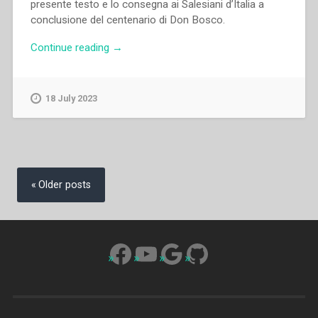
presente testo e lo consegna ai Salesiani d’Italia a
conclusione del centenario di Don Bosco.
“Armando
Continue reading
→
Cuva,Carlo
Chenis,Enrico
Dal
18 July 2023
Covolo,Ferdinando
Bergamelli,Josef
Struss,Juan
Picca,Mario
Posts
Simoncelli,Nicola
navigation
Older posts
Loss,Tarcisio
Bertone
–
In
Facebook
YouTube
Google
GitHub
dialogo
con
il
Signore.
Guida