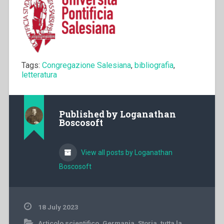
Tags:
Congregazione Salesiana
,
bibliografia
,
letteratura
Published by
Loganathan
Boscosoft
View all posts by Loganathan
Boscosoft
18 July 2023
Articolo scientifico
,
Germania
,
Storia
,
tutta la