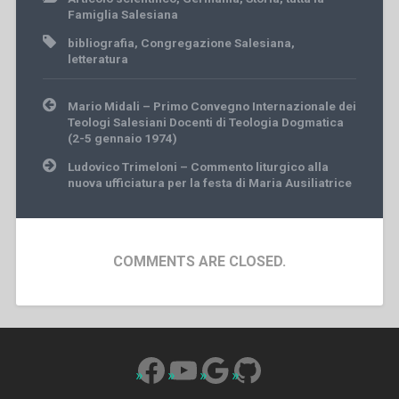
Famiglia Salesiana
bibliografia
,
Congregazione Salesiana
,
letteratura
Post
Mario Midali – Primo Convegno Internazionale dei
navigation
Teologi Salesiani Docenti di Teologia Dogmatica
(2-5 gennaio 1974)
Ludovico Trimeloni – Commento liturgico alla
nuova ufficiatura per la festa di Maria Ausiliatrice
COMMENTS ARE CLOSED.
Facebook
YouTube
Google
GitHub