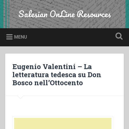
Skip
to
Salesian OnLine Resources
Search
content
MENU
Eugenio Valentini – La
letteratura tedesca su Don
Bosco nell’Ottocento