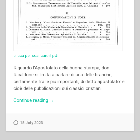
clicca per scaricare il pdf
Riguardo l’Apostolato della buona stampa, don
Ricaldone si limita a parlare di una delle branche,
certamente fra le più importanti, di detto apostolato: e
cioè delle pubblicazioni sui classici cristiani.
“Pietro
Continue reading
→
Ricaldone
–
Prima
18 July 2023
lettera:
Apostolato