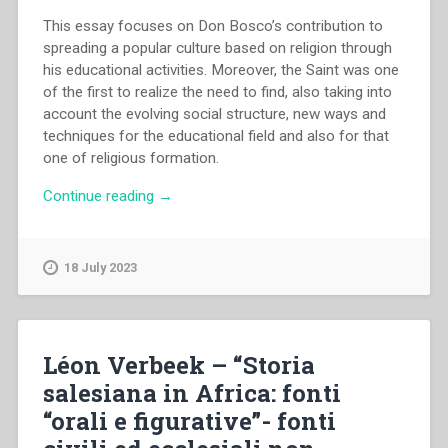
This essay focuses on Don Bosco’s contribution to
spreading a popular culture based on religion through
his educational activities. Moreover, the Saint was one
of the first to realize the need to find, also taking into
account the evolving social structure, new ways and
techniques for the educational field and also for that
one of religious formation.
“Francesco
Continue reading
→
Traniello
–
Don
18 July 2023
Bosco
in
the
history
Léon Verbeek – “Storia
of
salesiana in Africa: fonti
popular
“orali e figurative”- fonti
culture
in