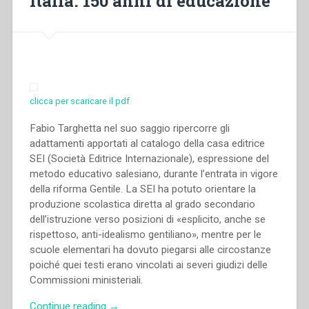
Italia. 150 anni di educazione”
clicca per scaricare il pdf
Fabio Targhetta nel suo saggio ripercorre gli
adattamenti apportati al catalogo della casa editrice
SEI (Società Editrice Internazionale), espressione del
metodo educativo salesiano, durante l’entrata in vigore
della riforma Gentile. La SEI ha potuto orientare la
produzione scolastica diretta al grado secondario
dell’istruzione verso posizioni di «esplicito, anche se
rispettoso, anti-idealismo gentiliano», mentre per le
scuole elementari ha dovuto piegarsi alle circostanze
poiché quei testi erano vincolati ai severi giudizi delle
Commissioni ministeriali.
“Fabio
Continue reading
→