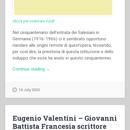
clicca per scaricare il pdf
Nel cinquantenario dell’entrata dei Salesiani in
Germania (1916-1966) ci è sembrato opportuno
riandare alle origini remote di quest’opera, tessendo,
per così dire, la preistoria di questa istituzione e dello
sviluppo che essa ha avuto in questo cinquantennio.
“Eugenio
Continue reading
→
Valentini
–
La
18 July 2023
letteratura
tedesca
su
Don
Eugenio Valentini – Giovanni
Bosco
Battista Francesia scrittore
nell’Ottocento”