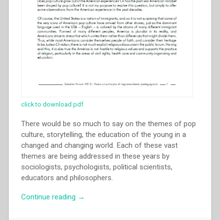
e
Madagascar.
Questioni
di
conservazione
del
patrimonio
culturale””
click to download pdf
There would be so much to say on the themes of pop
culture, storytelling, the education of the young in a
changed and changing world. Each of these vast
themes are being addressed in these years by
sociologists, psychologists, political scientists,
educators and philosophers.
“Joseph
Continue reading
→
Boenzi
–