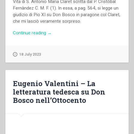
Vita di S. Antonio Maria Claret scritta dal P. Cristóbal
Fernàndez C. M. F. (1). In essa, a pag. 564, si legge un
giudizio di Pio XI su Don Bosco in paragone col Claret,
che mi lasciò veramente sorpreso.
“Eugenio
Continue reading
→
Valentini
–
Don
18 July 2023
Bosco
e
l’apostolato
della
Eugenio Valentini – La
stampa”
letteratura tedesca su Don
Bosco nell’Ottocento