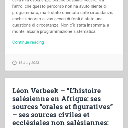
l’altro, che questo percorso non ha avuto niente di
programmato, ma è stato orientato dalle circostanze;
anche il ricorso ai vari generi di fonti è stato una
questione di circostanze. Non c’è stata insomma, a
monte, alcuna programmazione sistematica.
“Léon
Continue reading
→
Verbeek
–
“Storia
18 July 2023
salesiana
in
Africa:
fonti
Léon Verbeek – “L’histoire
“orali
salésienne en Afrique: ses
e
sources “orales et figuratives”
figurative”-
fonti
– ses sources civiles et
civili
ecclésiales non salésiannes:
ed