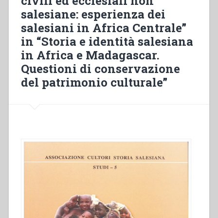
civili ed ecclesiali non
Italy
salesiane: esperienza dei
in
salesiani in Africa Centrale”
«Don
Bosco’s
in “Storia e identità salesiana
place
in Africa e Madagascar.
in
Questioni di conservazione
history»”
del patrimonio culturale”