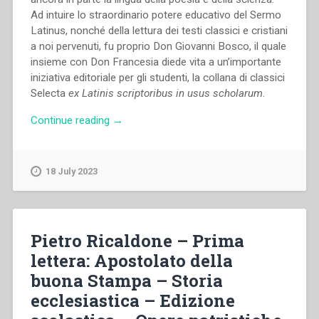
Ad intuire lo straordinario potere educativo del Sermo
Latinus, nonché della lettura dei testi classici e cristiani
a noi pervenuti, fu proprio Don Giovanni Bosco, il quale
insieme con Don Francesia diede vita a un’importante
iniziativa editoriale per gli studenti, la collana di classici
Selecta
ex Latinis scriptoribus in usus scholarum
.
“Giovanna
Continue reading
→
Martino
–
L’insegnamento
18 July 2023
del
latino
come
mezzo
Pietro Ricaldone – Prima
di
lettera: Apostolato della
trasmissione
buona Stampa – Storia
dei
valori
ecclesiastica – Edizione
della