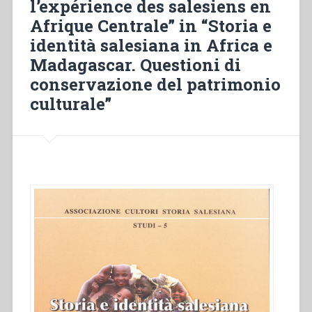
l’expérience des salesiens en
ecclesiali
non
Afrique Centrale” in “Storia e
salesiane:
identità salesiana in Africa e
esperienza
Madagascar. Questioni di
dei
conservazione del patrimonio
salesiani
in
culturale”
Africa
Centrale”
in
“Storia
e
identità
salesiana
in
Africa
e
Madagascar.
Questioni
di
conservazione