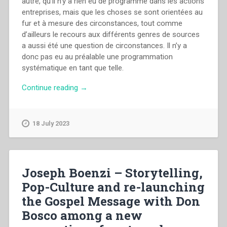
autre, qu’il n’y a rien eu de programmé dans les actions
entreprises, mais que les choses se sont orientées au
fur et à mesure des circonstances, tout comme
d’ailleurs le recours aux différents genres de sources
a aussi été une question de circonstances. Il n’y a
donc pas eu au préalable une programmation
systématique en tant que telle.
“Léon
Continue reading
→
Verbeek
–
“L’histoire
18 July 2023
salésienne
en
Afrique:
ses
Joseph Boenzi – Storytelling,
sources
Pop-Culture and re-launching
“orales
the Gospel Message with Don
et
figuratives”
Bosco among a new
–