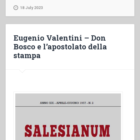
Storytelling,
18 July 2023
Pop-
Culture
and
re-
Eugenio Valentini – Don
launching
Bosco e l’apostolato della
the
stampa
Gospel
Message
with
Don
Bosco
among
a
new
generation
of
post-
modern
young