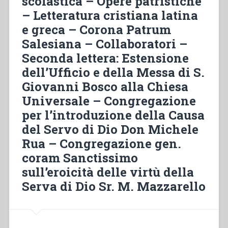
scolastica – Opere patristiche
humanitas
– Letteratura cristiana latina
nella
Congregazione
e greca – Corona Patrum
salesiana
Salesiana – Collaboratori –
delle
Seconda lettera: Estensione
origini:
dell’Ufficio e della Messa di S.
il
caso
Giovanni Bosco alla Chiesa
di
Universale – Congregazione
Giovan
per l’introduzione della Causa
Battista
del Servo di Dio Don Michele
Francesia
(1838-
Rua – Congregazione gen.
1930)
coram Sanctissimo
e
sull’eroicità delle virtù della
di
Giovan
Serva di Dio Sr. M. Mazzarello
Battista
Tamietti
(1848-
1920)”