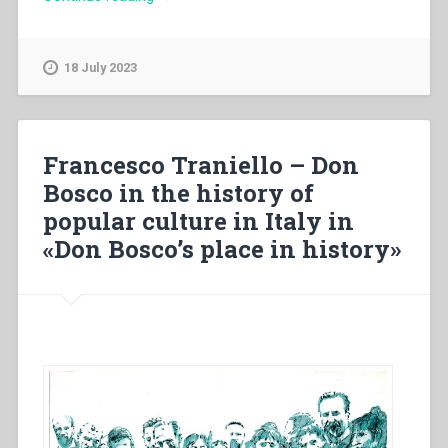
Targhetta
–
“La
18 July 2023
riforma
Gentile:
il
decollo
Francesco Traniello – Don
della
Bosco in the history of
SEI”
popular culture in Italy in
in
“Salesiani
«Don Bosco’s place in history»
di
Don
Bosco
in
Italia.
150
anni
di
educazione””