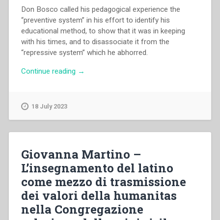
Don Bosco called his pedagogical experience the
“preventive system” in his effort to identify his
educational method, to show that it was in keeping
with his times, and to disassociate it from the
“repressive system” which he abhorred.
“Peter
Continue reading
→
Gonsalves
–
Don
18 July 2023
Bosco’s
“Expressive
System”.
An
Giovanna Martino –
alternative
L’insegnamento del latino
perspective
come mezzo di trasmissione
for
a
dei valori della humanitas
communication
nella Congregazione
age”