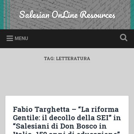
Skip
to
Salesian OnLine Resources
Search
content
MENU
TAG:
LETTERATURA
Fabio Targhetta – “La riforma
Gentile: il decollo della SEI” in
“Salesiani di Don Bosco in