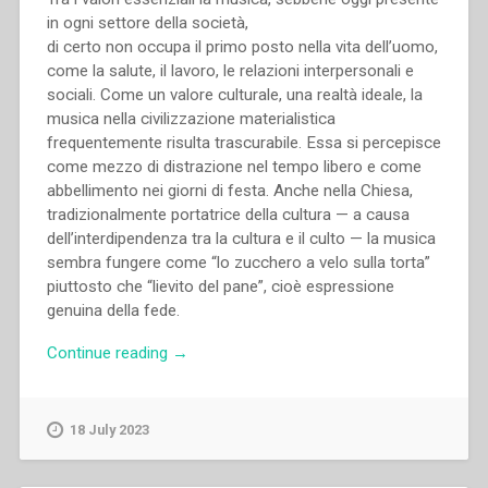
in ogni settore della società,
di certo non occupa il primo posto nella vita dell’uomo,
come la salute, il lavoro, le relazioni interpersonali e
sociali. Come un valore culturale, una realtà ideale, la
musica nella civilizzazione materialistica
frequentemente risulta trascurabile. Essa si percepisce
come mezzo di distrazione nel tempo libero e come
abbellimento nei giorni di festa. Anche nella Chiesa,
tradizionalmente portatrice della cultura — a causa
dell’interdipendenza tra la cultura e il culto — la musica
sembra fungere come “lo zucchero a velo sulla torta”
piuttosto che “lievito del pane”, cioè espressione
genuina della fede.
“Josip
Continue reading
→
Gregur
–
La
18 July 2023
musica
“anima”