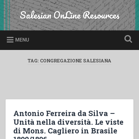
Skip
to
Salesian OnLine Resources
Search
content
MENU
TAG:
CONGREGAZIONE SALESIANA
Antonio Ferreira da Silva –
Unità nella diversità. Le viste
di Mons. Cagliero in Brasile