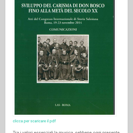
secolo
XX.
Atti
del
Congresso
internazionale
di
Storia
Salesiana
Roma,
19-
23
novembre
2014””
clicca per scaricare il pdf
Tra i valori essenziali la musica, sebbene oggi presente