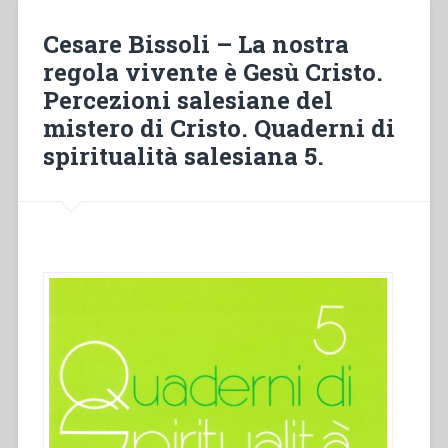
del
carisma
Cesare Bissoli – La nostra
salesiano
regola vivente è Gesù Cristo.
in
Percezioni salesiane del
“Sviluppo
del
mistero di Cristo. Quaderni di
carisma
spiritualità salesiana 5.
di
Don
Bosco
fino
alla
metà
del
secolo
XX.
Atti
del
Congresso
internazionale
di