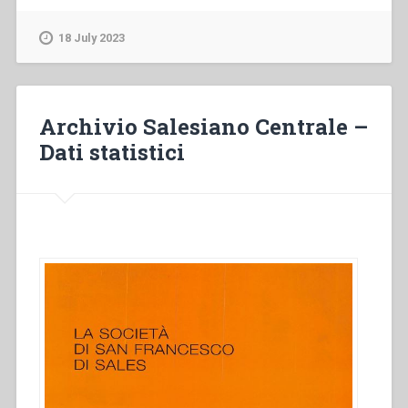
–
La
18 July 2023
prière
de
la
communauté
Archivio Salesiano Centrale –
salésienne”
Dati statistici