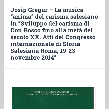
carisma
di
Josip Gregur – La musica
Don
“anima” del carisma salesiano
Bosco
in “Sviluppo del carisma di
a
partire
Don Bosco fino alla metà del
dal
secolo XX. Atti del Congresso
Concilio
internazionale di Storia
Vaticano
II”
Salesiana Roma, 19-23
in
novembre 2014”
“Sviluppo
del
carisma
di
Don
Bosco
fino
alla
metà
del