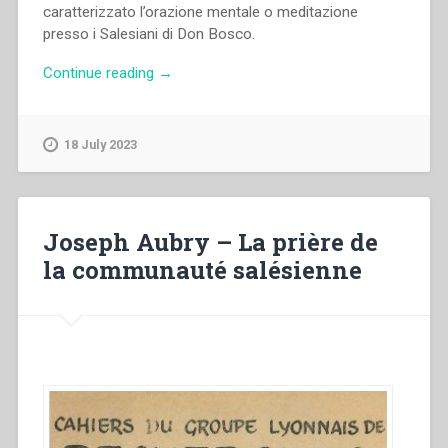
caratterizzato l’orazione mentale o meditazione
presso i Salesiani di Don Bosco.
“Juan
Continue reading
→
Picca
–
La
18 July 2023
meditazione
nel
pensiero
e
Joseph Aubry – La prière de
nella
la communauté salésienne
prassi
di
Don
Bosco”