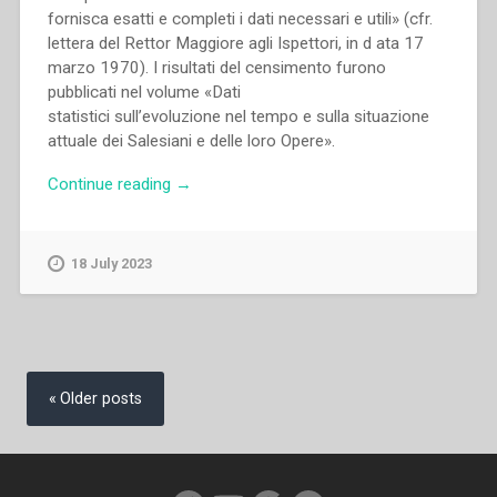
fornisca esatti e completi i dati necessari e utili» (cfr.
lettera del Rettor Maggiore agli Ispettori, in d ata 17
marzo 1970). I risultati del censimento furono
pubblicati nel volume «Dati
statistici sull’evoluzione nel tempo e sulla situazione
attuale dei Salesiani e delle loro Opere».
“Silvano
Continue reading
→
Sarti
–
Dati
18 July 2023
statistici
sulle
opere
della
Posts
congregazione”
navigation
Older posts