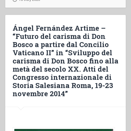
Foundation
Decade
at
Shrigley.
Ángel Fernández Artime –
Seminary,
“Futuro del carisma di Don
Church
Bosco a partire dal Concilio
&
Shrine
Vaticano II” in “Sviluppo del
(1929-
carisma di Don Bosco fino alla
1939)”
metà del secolo XX. Atti del
Congresso internazionale di
Storia Salesiana Roma, 19-23
novembre 2014”