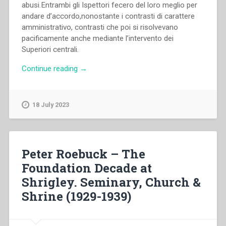
abusi.Entrambi gli Ispettori fecero del loro meglio per
andare d’accordo,nonostante i contrasti di carattere
amministrativo, contrasti che poi si risolvevano
pacificamente anche mediante l’intervento dei
Superiori centrali.
“Antonio
Continue reading
→
Ferreira
da
Silva
18 July 2023
–
Unità
nella
diversità.
Peter Roebuck – The
Le
Foundation Decade at
viste
Shrigley. Seminary, Church &
di
Mons.
Shrine (1929-1939)
Cagliero
in
Brasile