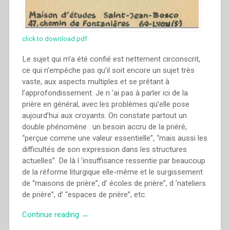
click to download pdf
Le sujet qui m’a été confié est nettement circonscrit,
ce qui n’empêche pas qu’il soit encore un sujet très
vaste, aux aspects multiples et se prêtant à
l’approfondissement. Je n ’ai pas à parler ici de la
prière en général, avec les problèmes qu’elle pose
aujourd’hui aux croyants. On constate partout un
double phénomène : un besoin accru de la prièré,
“perçue comme une valeur essentielle”, “mais aussi les
difficultés de son expression dans les structures
actuelles”. De là l ’insuffisance ressentie par beaucoup
de la réforme liturgique elle-même et le surgissement
de “maisons de prière”, d’ écoles de prière”, d ’nateliers
de prière”, d’ “espaces de prière”, etc.
“Joseph
Continue reading
→
Aubry