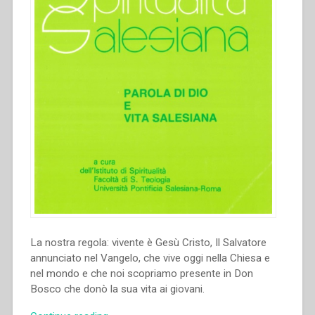
Storia
Salesiana
Roma,
19-
23
novembre
2014””
La nostra regola: vivente è Gesù Cristo, Il Salvatore
annunciato nel Vangelo, che vive oggi nella Chiesa e
nel mondo e che noi scopriamo presente in Don
Bosco che donò la sua vita ai giovani.