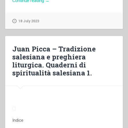
“Cesare
Continue reading
→
Bissoli
–
La
18 July 2023
nostra
regola
vivente
è
Juan Picca – Tradizione
Gesù
salesiana e preghiera
Cristo.
liturgica. Quaderni di
Percezioni
salesiane
spiritualità salesiana 1.
del
mistero
di
Cristo.
Quaderni
di
spiritualità
salesiana
Indice
5.”