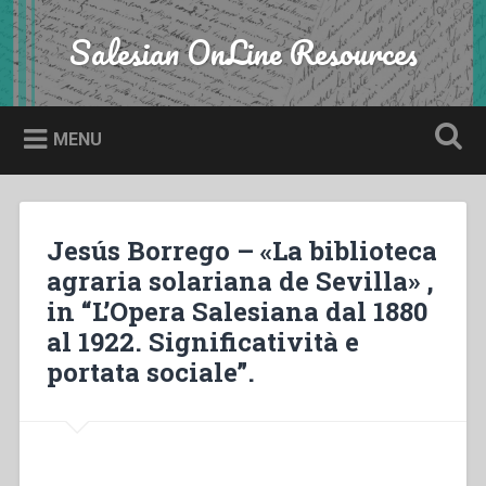
Skip
to
Salesian OnLine Resources
Search
content
MENU
Jesús Borrego – «La biblioteca
agraria solariana de Sevilla» ,
in “L’Opera Salesiana dal 1880
al 1922. Significatività e
portata sociale”.