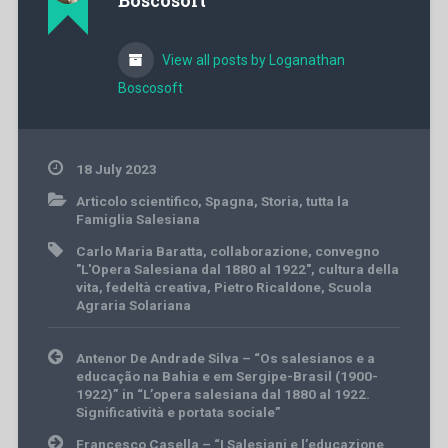
Boscosoft
View all posts by Loganathan
Boscosoft
18 July 2023
Articolo scientifico
,
Spagna
,
Storia
,
tutta la
Famiglia Salesiana
Carlo Maria Baratta
,
collaborazione
,
convegno
"L'Opera Salesiana dal 1880 al 1922"
,
cultura della
vita
,
fedeltà creativa
,
Pietro Ricaldone
,
Scuola
Agraria Solariana
Post
Antenor De Andrade Silva – “Os salesianos e a
navigation
educação na Bahia e em Sergipe-Brasil (1900-
1922)” in “L’opera salesiana dal 1880 al 1922.
Significatività e portata sociale”
Francesco Casella – “I Salesiani e l’educazione