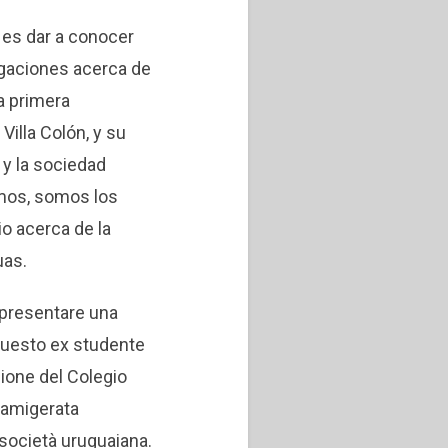
o es dar a conocer
igaciones acerca de
a primera
Villa Colón, y su
a y la sociedad
mos, somos los
io acerca de la
uas.
 presentare una
 questo ex studente
ione del Colegio
 famigerata
 società uruguaiana.