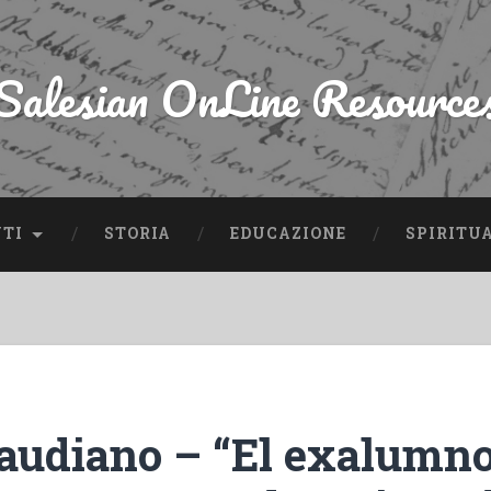
Salesian OnLine Resource
NTI
STORIA
EDUCAZIONE
SPIRITU
audiano – “El exalumn