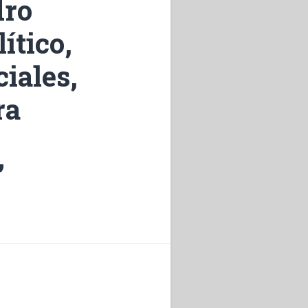
dro
ítico,
ciales,
ra
”