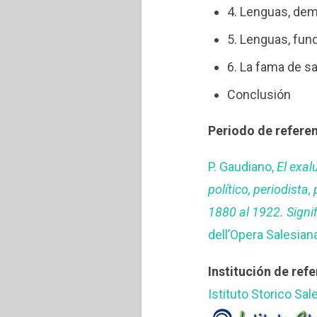
4. Lenguas, demó
5. Lenguas, fun
6. La fama de s
Conclusión
Periodo de referen
P. Gaudiano,
El exa
político, periodista
1880 al 1922. Signif
dell’Opera Salesian
Institución de refe
Istituto Storico Sal