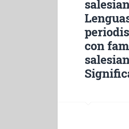
salesia
Lenguas 
periodis
con fama
salesian
Signific