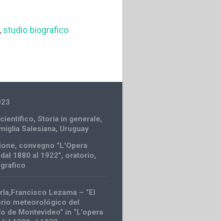
,
studio biografico
023
cientifico
,
Storia in generale
,
amiglia Salesiana
,
Uruguay
zione
,
convegno "L'Opera
 dal 1880 al 1922"
,
oratorio
,
ografico
urla,Francisco Lezama – “El
rio meteorológico del
ío de Montevideo” in “L’opera