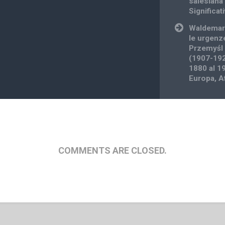
salesiana 
Significat
Waldemar 
le urgenze
Przemyśl e
(1907-192
1880 al 19
Europa, Af
COMMENTS ARE CLOSED.