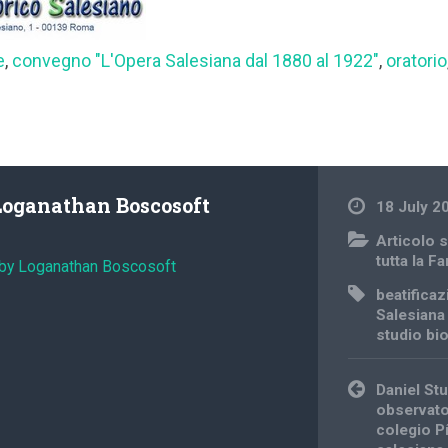
e
,
convegno "L'Opera Salesiana dal 1880 al 1922"
,
oratorio
Loganathan Boscosoft
18 July 2
Articolo s
tutta la F
 by Loganathan Boscosoft
beatifica
Salesiana
studio bi
Post
Daniel St
navigation
observato
colegio P