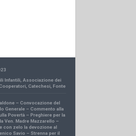
023
li Infantili
,
Associazione dei
 Cooperatori
,
Catechesi
,
Fonte
caldone – Convocazione del
lo Generale – Commento alla
ulla Povertà – Preghiere per la
la Ven. Madre Mazzarello –
 con zelo la devozione al
nico Savio – Strenna per il