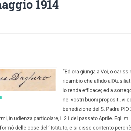
maggio 1914
“Ed ora giunga a Voi, o carissi
ricambio che affido all’Ausili
lo renda efficace; ed a sorreg
df
nei vostri buoni propositi, vi c
benedizione del S. Padre PIO X
mi, in udienza particolare, il 21 del passato Aprile. Egli m
ormò delle cose dell’ Istituto, e si disse contento perchè