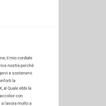
me, il mio cordiale
atrice nostra perchè
gervi e sostenervi
onforti la
, al Quale ebbi la
i accolse con
 si lavora molto a