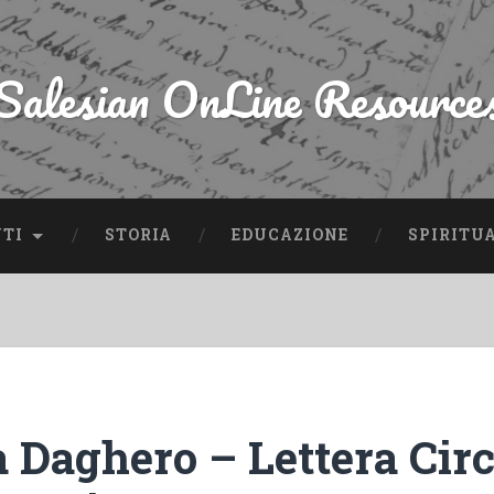
Salesian OnLine Resource
NTI
STORIA
EDUCAZIONE
SPIRITU
a Daghero – Lettera Cir