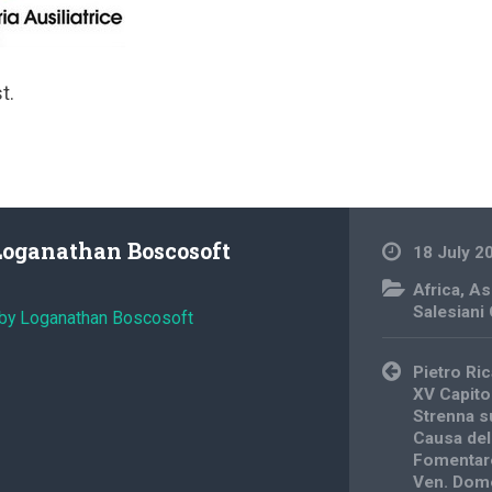
t.
Loganathan Boscosoft
18 July 2
Africa
,
Asi
Salesiani
 by Loganathan Boscosoft
Post
Pietro Ri
navigation
XV Capito
Strenna s
Causa del
Fomentare
Ven. Dome