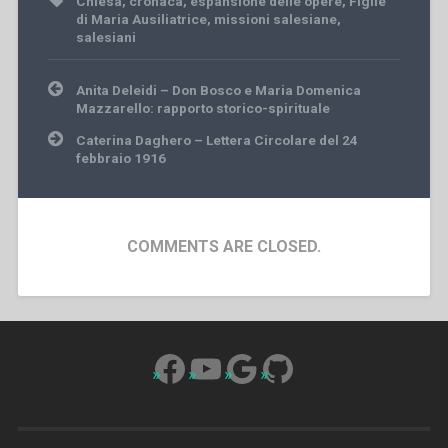
Chiesa
,
cronaca
,
espansione delle opere
,
Figlie
di Maria Ausiliatrice
,
missioni salesiane
,
salesiani
Post
Anita Deleidi – Don Bosco e Maria Domenica
navigation
Mazzarello: rapporto storico-spirituale
Caterina Daghero – Lettera Circolare del 24
febbraio 1916
COMMENTS ARE CLOSED.
Facebook
YouTube
Google
GitHub