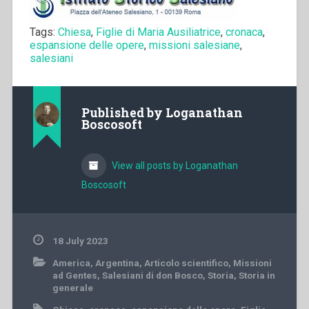
Tags:
Chiesa
,
Figlie di Maria Ausiliatrice
,
cronaca
,
espansione delle opere
,
missioni salesiane
,
salesiani
Published by
Loganathan
Boscosoft
View all posts by Loganathan
Boscosoft
18 July 2023
America
,
Argentina
,
Articolo scientifico
,
Missioni
ad Gentes
,
Salesiani di don Bosco
,
Storia
,
Storia in
generale