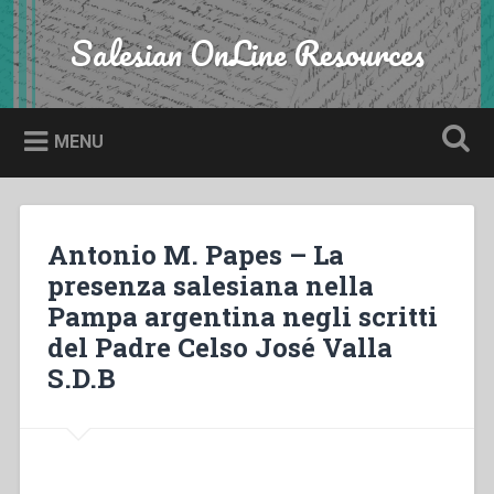
Skip
to
Salesian OnLine Resources
Search
content
MENU
Antonio M. Papes – La
presenza salesiana nella
Pampa argentina negli scritti
del Padre Celso José Valla
S.D.B