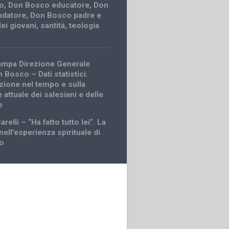
o
,
Don Bosco educatore
,
Don
ndatore
,
Don Bosco padre e
ei giovani
,
santità
,
teologia
tampa Direzione Generale
 Bosco – Dati statistici.
uzione nel tempo e sulla
 attuale dei salesiani e delle
e
relli – “Ha fatto tutto lei”. La
ell’esperienza spirituale di
o