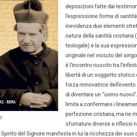
deposizioni fatte dai testimo
l’espressione
forma di santit
inevidenza due elementi stret
natura
della santità cristiana (
teologale) e la sua espression
originale nel vissuto del singo
è l’incontro riuscito tra l’infini
libertà di un soggetto storico 
forza rinnovatrice dell’event
di diventare un “uomo nuovo”
limita a confermare i lineamen
perfezione cristiana, ma ne me
df
sfumature diverse e riflessi n
o Spirito del Signore manifesta in lui la ricchezza dei suoi 