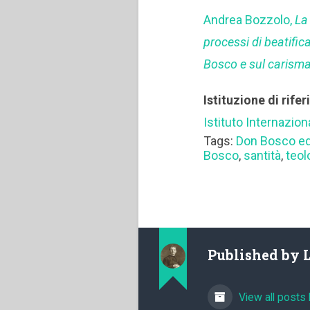
Andrea Bozzolo,
La
processi di beatifi
Bosco e sul carism
Istituzione di rife
Istituto Internazio
Tags:
Don Bosco e
Bosco
,
santità
,
teol
Published by
View all posts