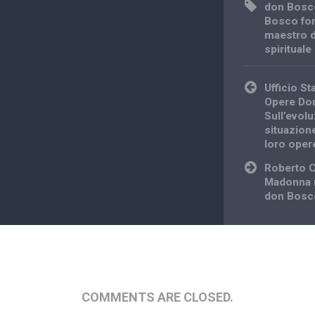
don Bosc
Bosco fo
maestro d
spirituale
Post
Ufficio S
navigation
Opere Don
Sull’evol
situazione
loro oper
Roberto Ca
Madonna n
don Bosc
COMMENTS ARE CLOSED.