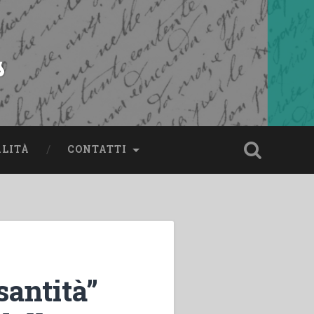
s
ALITÀ
CONTATTI
santità”