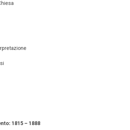
 Chiesa
erpretazione
si
ento: 1815 – 1888