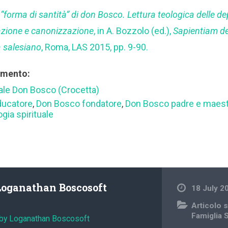
 “forma di santità” di don Bosco. Lettura teologica delle de
cazione e canonizzazione
, in A. Bozzolo (ed.),
Sapientiam ded
a salesiano
, Roma, LAS 2015, pp. 9-90.
rimento:
nale Don Bosco (Crocetta)
ducatore
,
Don Bosco fondatore
,
Don Bosco padre e maestr
ogia spirituale
Loganathan Boscosoft
18 July 2
Articolo s
Famiglia 
 by Loganathan Boscosoft