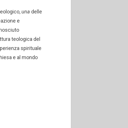
teologico,
una
delle
icazione e
nosciuto
tura teologica del
perienza spirituale
 Chiesa e al mondo