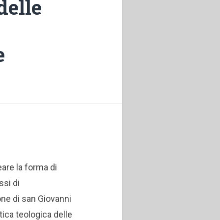
delle
e
eare la forma di
ssi di
one di san Giovanni
ica teologica delle