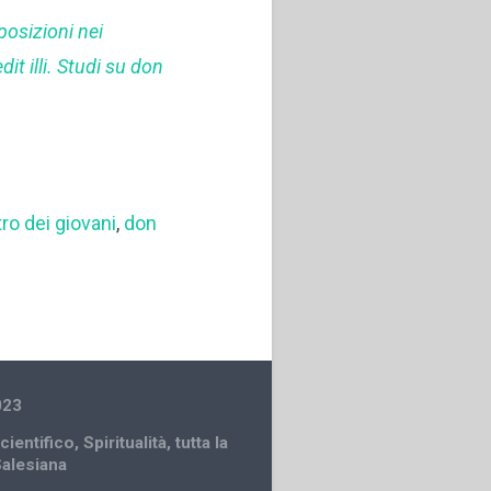
posizioni nei
it illi. Studi su don
o dei giovani
,
don
023
cientifico
,
Spiritualità
,
tutta la
Salesiana