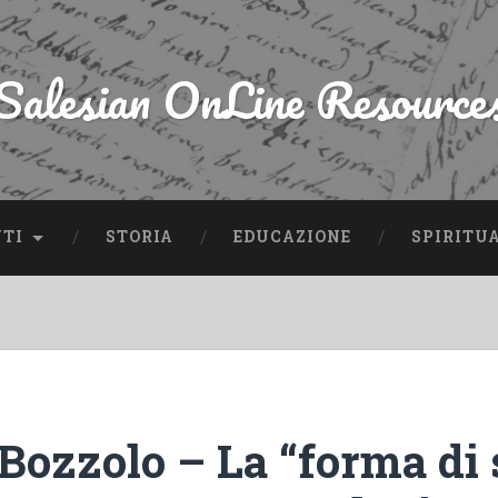
Salesian OnLine Resource
NTI
STORIA
EDUCAZIONE
SPIRITU
Bozzolo – La “forma di 