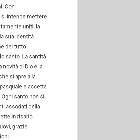
ni. Con
à
si intende mettere
tamente uniti: la
la sua identità
e del tutto
lo santo. La santità
ta novità di Dio e la
che si apre alla
o pasquale e accetta
.
Ogni santo non si
ti assodati della
tte in risalto
uovi, grazie
doni.