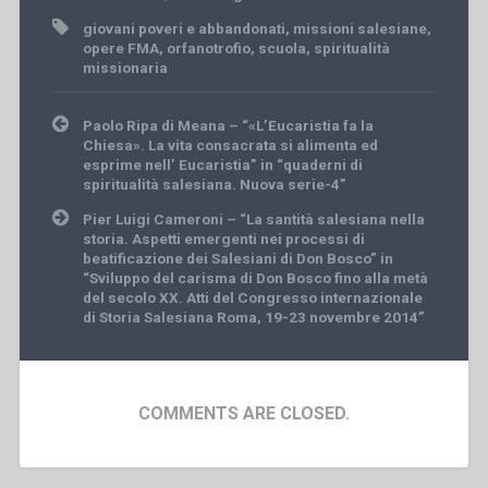
giovani poveri e abbandonati
,
missioni salesiane
,
opere FMA
,
orfanotrofio
,
scuola
,
spiritualità
missionaria
Post
Paolo Ripa di Meana – “«L’Eucaristia fa la
navigation
Chiesa». La vita consacrata si alimenta ed
esprime nell’ Eucaristia” in “quaderni di
spiritualità salesiana. Nuova serie-4”
Pier Luigi Cameroni – “La santità salesiana nella
storia. Aspetti emergenti nei processi di
beatificazione dei Salesiani di Don Bosco” in
“Sviluppo del carisma di Don Bosco fino alla metà
del secolo XX. Atti del Congresso internazionale
di Storia Salesiana Roma, 19-23 novembre 2014”
COMMENTS ARE CLOSED.