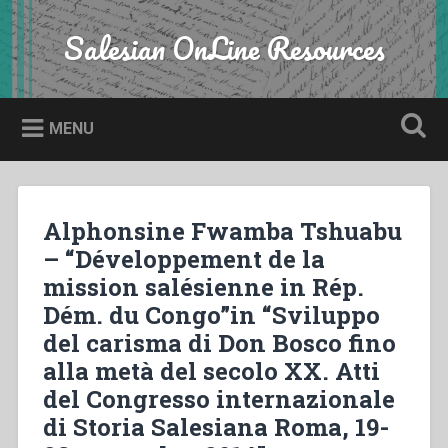
Skip
to
Salesian OnLine Resources
Search
content
MENU
Alphonsine Fwamba Tshuabu
– “Développement de la
mission salésienne in Rép.
Dém. du Congo”in “Sviluppo
del carisma di Don Bosco fino
alla metà del secolo XX. Atti
del Congresso internazionale
di Storia Salesiana Roma, 19-