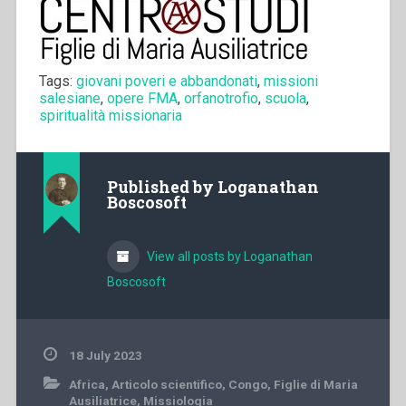
Tags:
giovani poveri e abbandonati
,
missioni
salesiane
,
opere FMA
,
orfanotrofio
,
scuola
,
spiritualità missionaria
Published by
Loganathan
Boscosoft
View all posts by Loganathan
Boscosoft
18 July 2023
Africa
,
Articolo scientifico
,
Congo
,
Figlie di Maria
Ausiliatrice
,
Missiologia