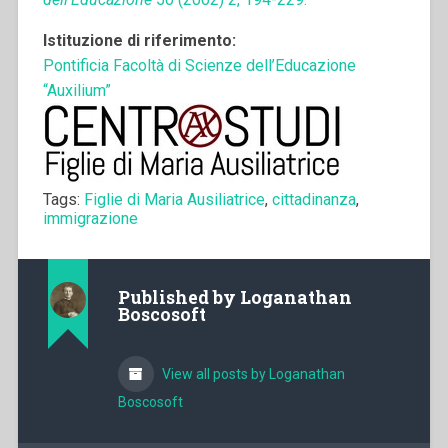
Istituzione di riferimento:
Pontificia Facoltà di Scienze dell’Educazione
“Auxilium”
Tags:
Figlie di Maria Ausiliatrice
,
cittadinanza
,
immigrazione
Published by
Loganathan
Boscosoft
View all posts by Loganathan
Boscosoft