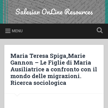
Skip
to
Salesian OnLine Resources
Search
content
MENU
Maria Teresa Spiga,Marie
Gannon – Le Figlie di Maria
Ausiliatrice a confronto con il
mondo delle migrazioni.
Ricerca sociologica