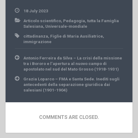
18 July 2023
Articolo scientifico
,
Pedagogia
,
tutta la Famiglia
Salesiana
,
Universale-mondiale
cittadinanza
,
Figlie di Maria Ausiliatrice
,
immigrazione
Post
Antonio Ferreira da Silva – La crisi della missione
navigation
tra i Bororo e l’apertura al nuovo campo di
apostolato nel sud del Mato Grosso (1918-1931)
Grazia Loparco – FMA e Santa Sede. Inediti sugli
antecedenti della separazione giuridica dai
salesiani (1901-1904)
COMMENTS ARE CLOSED.