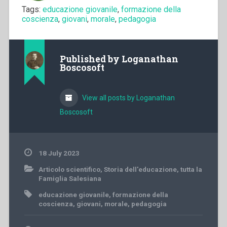
Tags:
educazione giovanile
,
formazione della
coscienza
,
giovani
,
morale
,
pedagogia
Published by
Loganathan
Boscosoft
View all posts by Loganathan
Boscosoft
18 July 2023
Articolo scientifico
,
Storia dell'educazione
,
tutta la
Famiglia Salesiana
educazione giovanile
,
formazione della
coscienza
,
giovani
,
morale
,
pedagogia