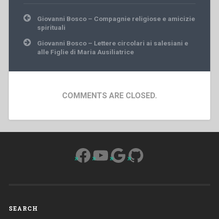
Post
Giovanni Bosco – Compagnie religiose e amicizie
navigation
spirituali
Giovanni Bosco – Lettere circolari ai salesiani e
alle Figlie di Maria Ausiliatrice
COMMENTS ARE CLOSED.
Facebook
YouTube
Google
GitHub
SEARCH