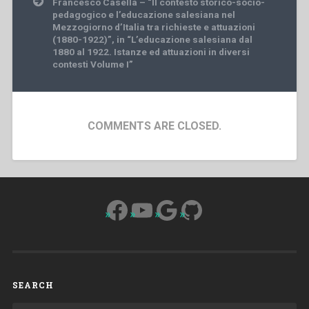
Francesco Casella – “Il contesto storico-socio-
pedagogico e l’educazione salesiana nel
Mezzogiorno d’Italia tra richieste e attuazioni
(1880-1922)”, in “L’educazione salesiana dal
1880 al 1922. Istanze ed attuazioni in diversi
contesti Volume I”
COMMENTS ARE CLOSED.
Facebook
YouTube
Google
GitHub
SEARCH