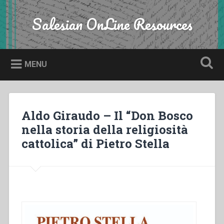
Skip
to
Salesian OnLine Resources
Search
content
MENU
Aldo Giraudo – Il “Don Bosco
nella storia della religiosità
cattolica” di Pietro Stella