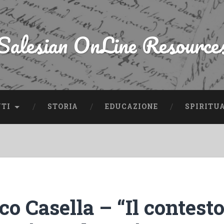
Salesian OnLine Resource
NTI
STORIA
EDUCAZIONE
SPIRITU
o Casella – “Il contest