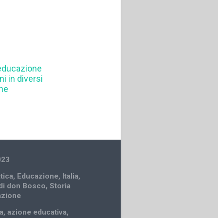
educazione
i in diversi
ne
023
tica
,
Educazione
,
Italia
,
 di don Bosco
,
Storia
azione
a
,
azione educativa
,