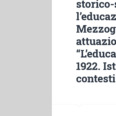
storico
l’educaz
Mezzogio
attuazio
“L’educa
1922. Is
contest