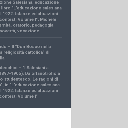
zione Salesiana
,
educazione
,
libro "L’educazione salesiana
l 1922. Istanze ed attuazioni
 contesti Volume I"
,
Michele
rnità
,
oratorio
,
pedagogia
povertà
,
vocazione
udo – Il “Don Bosco nella
a religiosità cattolica” di
lla
eschini – “I Salesiani a
1897-1905). Da orfanotrofio a
o studentesco. Le ragioni di
”, in “L’educazione salesiana
l 1922. Istanze ed attuazioni
 contesti Volume I”