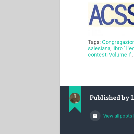
Tags:
Congregazion
salesiana
,
libro "L’
contesti Volume I"
,
Published by
View all posts