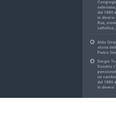
Congrega
salesiana
dal 1880 a
in diversi
Rua
,
mode
cattolica
,
Post
Aldo Gira
navigation
storia dell
Pietro Ste
Sergio Tod
Sondrio (
pensionat
un cambio
dal 1880 a
in diversi