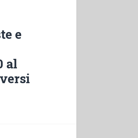
te e
 al
iversi