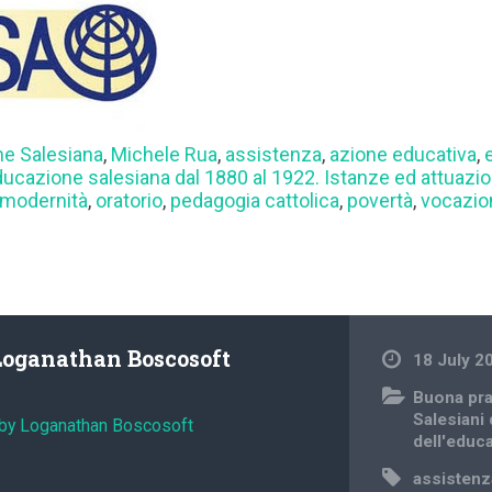
e Salesiana
,
Michele Rua
,
assistenza
,
azione educativa
,
educazione salesiana dal 1880 al 1922. Istanze ed attuazion
modernità
,
oratorio
,
pedagogia cattolica
,
povertà
,
vocazio
Loganathan Boscosoft
18 July 2
Buona pra
Salesiani
 by Loganathan Boscosoft
dell'educ
assistenz