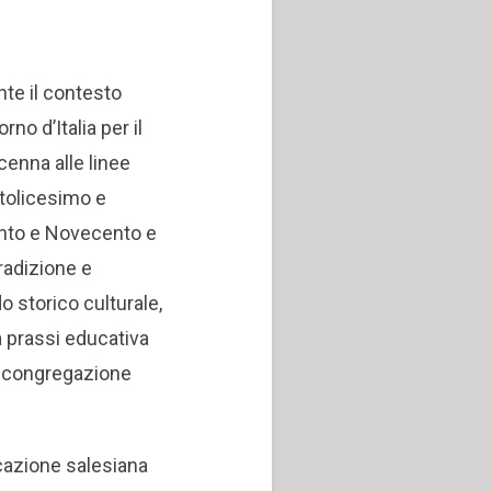
te il contesto
no d’Italia per il
cenna alle linee
ttolicesimo e
nto e Novecento e
tradizione e
 storico culturale,
la prassi educativa
a congregazione
cazione salesiana