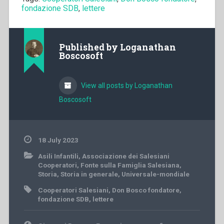
fondazione SDB
,
lettere
Published by
Loganathan
Boscosoft
View all posts by Loganathan
Boscosoft
18 July 2023
Asili Infantili
,
Associazione dei Salesiani
Cooperatori
,
Fonte sulla Famiglia Salesiana
,
Storia
,
Storia in generale
,
Universale-mondiale
Cooperatori Salesiani
,
Don Bosco fondatore
,
fondazione SDB
,
lettere
Post