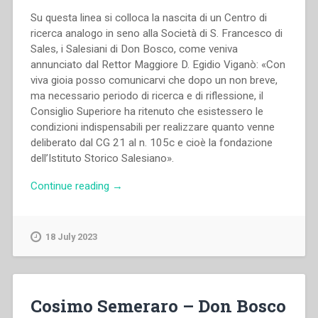
al
Su questa linea si colloca la nascita di un Centro di
1922.
ricerca analogo in seno alla Società di S. Francesco di
Significatività
Sales, i Salesiani di Don Bosco, come veniva
e
annunciato dal Rettor Maggiore D. Egidio Viganò: «Con
portata
viva gioia posso comunicarvi che dopo un non breve,
sociale””
ma necessario periodo di ricerca e di riflessione, il
Consiglio Superiore ha ritenuto che esistessero le
condizioni indispensabili per realizzare quanto venne
deliberato dal CG 21 al n. 105c e cioè la fondazione
dell’Istituto Storico Salesiano».
“Pietro
Continue reading
→
Braido
–
E’
18 July 2023
sorto
l’Istituto
Storico
Salesiano”
Cosimo Semeraro – Don Bosco