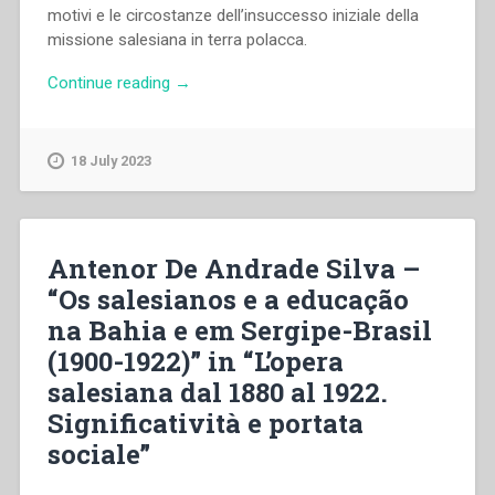
motivi e le circostanze dell’insuccesso iniziale della
missione salesiana in terra polacca.
“Stanisław
Continue reading
→
Wilk
–
“La
18 July 2023
realizzazione
dello
spirito
salesiano
Antenor De Andrade Silva –
da
“Os salesianos e a educação
parte
na Bahia e em Sergipe-Brasil
del
Beato
(1900-1922)” in “L’opera
Bronisław
salesiana dal 1880 al 1922.
Markiewicz,
Significatività e portata
Fondatore
dei
sociale”
Micheliti”,
in