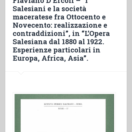
Flaviano D’Ercoli – “I
a
Salesiani e la società
educação
maceratese fra Ottocento e
na
Bahia
Novecento: realizzazione e
e
contraddizioni”, in “L’Opera
em
Salesiana dal 1880 al 1922.
Sergipe-
Brasil
Esperienze particolari in
(1900-
Europa, Africa, Asia”.
1922)”
in
“L’opera
salesiana
dal
1880
al
1922.
Significatività
e
portata
sociale””