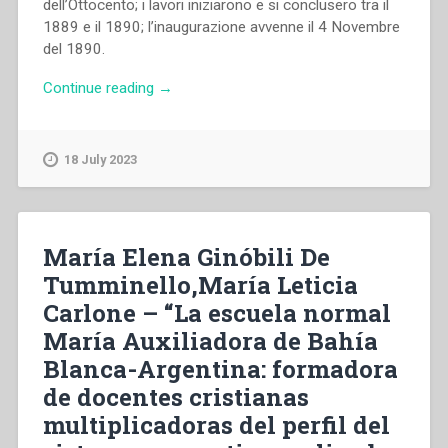
dell’Ottocento; i lavori iniziarono e si conclusero tra il
1889 e il 1890; l’inaugurazione avvenne il 4 Novembre
del 1890.
“Flaviano
Continue reading
→
D’Ercoli
–
“I
18 July 2023
Salesiani
e
la
società
María Elena Ginóbili De
maceratese
Tumminello,María Leticia
fra
Carlone – “La escuela normal
Ottocento
e
María Auxiliadora de Bahía
Novecento:
Blanca-Argentina: formadora
realizzazione
de docentes cristianas
e
contraddizioni”,
multiplicadoras del perfil del
in