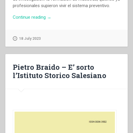
profesionales supieron vivir el sistema preventivo.
“María
Continue reading
→
Elena
Ginóbili
De
18 July 2023
Tumminello,María
Leticia
Carlone
–
Pietro Braido – E’ sorto
“La
l’Istituto Storico Salesiano
escuela
normal
María
Auxiliadora
de
Bahía
Blanca-
Argentina:
formadora