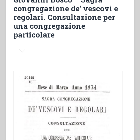
regolari.
congregazione de’ vescovi e
Consultazione
regolari. Consultazione per
per
la
una congregazione
congregazione
particolare
speciale”