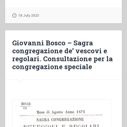
Fernández
Artime
–
18 July 2023
«100
años
por
Dios
Giovanni Bosco – Sagra
y
congregazione de’ vescovi e
por
regolari. Consultazione per la
el
mundo».
congregazione speciale
Con
motivo
de
los
100
años
del
inicio
del
Instituto