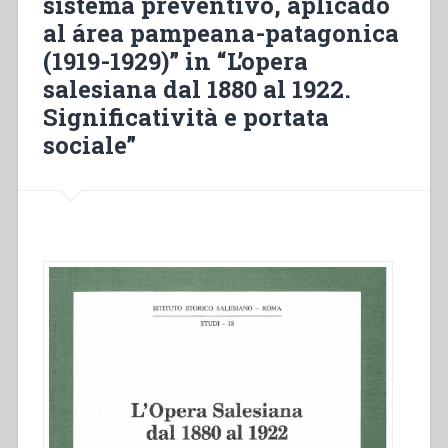
sistema preventivo, aplicado
“L’Opera
al área pampeana-patagonica
Salesiana
(1919-1929)” in “L’opera
dal
1880
salesiana dal 1880 al 1922.
al
Significatività e portata
1922.
sociale”
Esperienze
particolari
in
Europa,
Africa,
Asia”.”