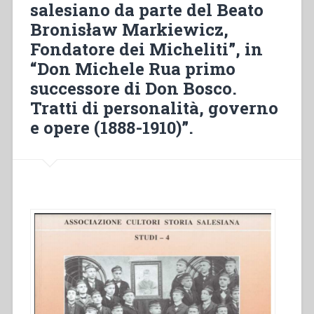
salesiano da parte del Beato
provincia
Austro-
Bronisław Markiewicz,
Ungarica
Fondatore dei Micheliti”, in
della
“Don Michele Rua primo
Società
di
successore di Don Bosco.
S.
Tratti di personalità, governo
Francesco
e opere (1888-1910)”.
di
Sales
(1868
ca.
–
1919)”