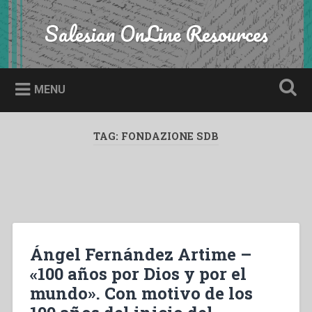
Skip
to
Salesian OnLine Resources
Search
content
MENU
TAG:
FONDAZIONE SDB
Ángel Fernández Artime –
«100 años por Dios y por el
mundo». Con motivo de los