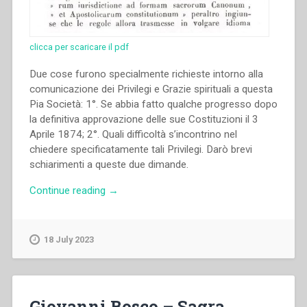
clicca per scaricare il pdf
Due cose furono specialmente richieste intorno alla
comunicazione dei Privilegi e Grazie spirituali a questa
Pia Società: 1°. Se abbia fatto qualche progresso dopo
la definitiva approvazione delle sue Costituzioni il 3
Aprile 1874; 2°. Quali difficoltà s’incontrino nel
chiedere specificatamente tali Privilegi. Darò brevi
schiarimenti a queste due dimande.
“Giovanni
Continue reading
→
Bosco
–
Sagra
18 July 2023
congregazione
de’
vescovi
e
Giovanni Bosco – Sagra