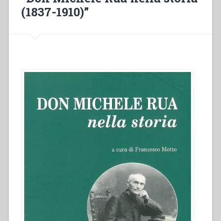
congregazione
(1837-1910)”
particolare”