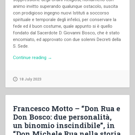
animo invitto superando qualunque ostacolo, suscita
con prodigioso ingegno nuovi Istituti a soccorso
spirituale e temporale degli infelici, per conservare la
fede ed il buon costume, quale appunto si è quello
fondato dal Sacerdote D. Giovanni Bosco, che è stato
encomiato, ed approvato con due solenni Decreti della
S. Sede.
“Giovanni
Continue reading
→
Bosco
–
Sagra
18 July 2023
congregazione
de’
vescovi
e
Francesco Motto – “Don Rua e
regolari.
Don Bosco: due personalità,
Consultazione
un binomio inscindibile”, in
per
una
“Don Michele Rua nella storia