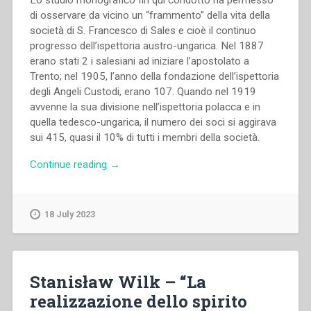
Lo studio monografico fin qui condotto ha permesso
di osservare da vicino un “frammento” della vita della
società di S. Francesco di Sales e cioè il continuo
progresso dell’ispettoria austro-ungarica. Nel 1887
erano stati 2 i salesiani ad iniziare l’apostolato a
Trento; nel 1905, l’anno della fondazione dell’ispettoria
degli Angeli Custodi, erano 107. Quando nel 1919
avvenne la sua divisione nell’ispettoria polacca e in
quella tedesco-ungarica, il numero dei soci si aggirava
sui 415, quasi il 10% di tutti i membri della società.
“Stanisław
Continue reading
→
Zimniak
–
Salesiani
18 July 2023
nella
Mitteleuropa.
Preistoria
e
Stanisław Wilk – “La
storia
realizzazione dello spirito
della