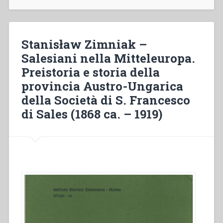
Rua
e
Don
Bosco:
Stanisław Zimniak –
due
Salesiani nella Mitteleuropa.
personalità,
Preistoria e storia della
un
binomio
provincia Austro-Ungarica
inscindibile”,
della Società di S. Francesco
in
di Sales (1868 ca. – 1919)
“Don
Michele
Rua
nella
storia
(1837-
1910)””