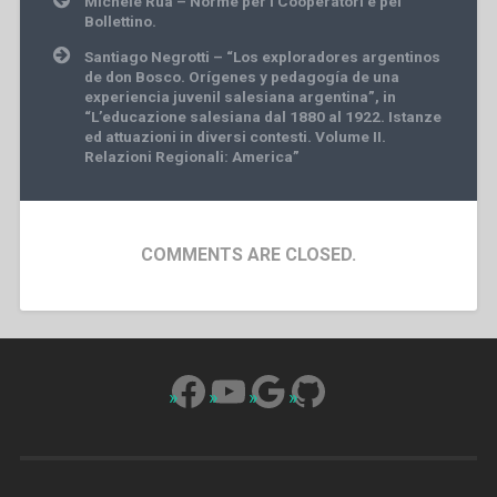
Michele Rua – Norme per i Cooperatori e pel
navigation
Bollettino.
Santiago Negrotti – “Los exploradores argentinos
de don Bosco. Orígenes y pedagogía de una
experiencia juvenil salesiana argentina”, in
“L’educazione salesiana dal 1880 al 1922. Istanze
ed attuazioni in diversi contesti. Volume II.
Relazioni Regionali: America”
COMMENTS ARE CLOSED.
Facebook
YouTube
Google
GitHub