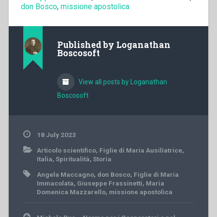
don Bosco
,
missione apostolica
Published by
Loganathan
Boscosoft
View all posts by Loganathan
Boscosoft
18 July 2023
Articolo scientifico
,
Figlie di Maria Ausiliatrice
,
Italia
,
Spiritualità
,
Storia
Angela Maccagno
,
don Bosco
,
Figlie di Maria
Immacolata
,
Giuseppe Frassinetti
,
Maria
Domenica Mazzarello
,
missione apostolica
Post