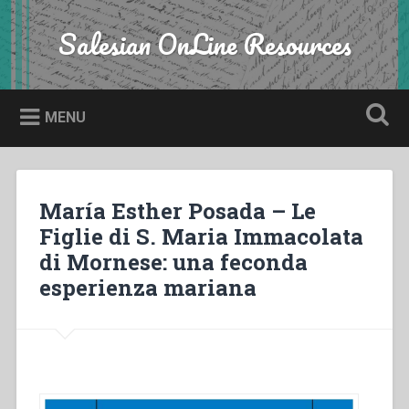
Skip
to
Salesian OnLine Resources
Search
content
MENU
María Esther Posada – Le
Figlie di S. Maria Immacolata
di Mornese: una feconda
esperienza mariana