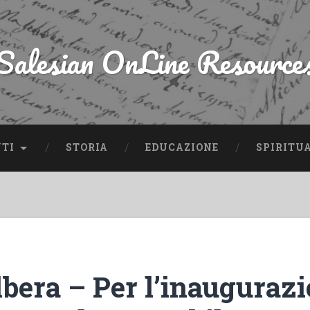
Salesian OnLine Resource
NTI
STORIA
EDUCAZIONE
SPIRITU
lbera – Per l’inaugurazi