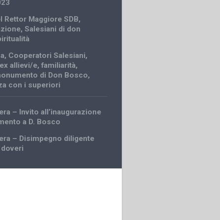
023
el Rettor Maggiore SDB
,
azione
,
Salesiani di don
iritualità
za
,
Cooperatori Salesiani
,
ex allievi/e
,
familiarità
,
onumento di Don Bosco
,
za con i superiori
ra – Invito all’inaugurazione
mento a D. Bosco
era – Disimpegno diligente
 doveri