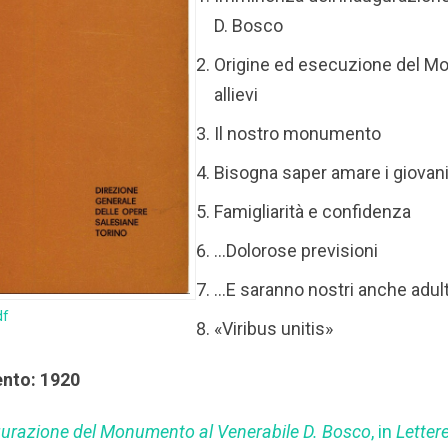
D. Bosco
Origine ed esecuzione del M
allievi
Il nostro monumento
Bisogna saper amare i giovan
Famigliarità e confidenza
…Dolorose previsioni
…E saranno nostri anche adult
df
«Viribus unitis»
ento: 1920
ugurazione del Monumento al Venerabile D. Bosco
, in
Lettere