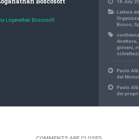
Loganathan Boscosoft
18 July 2
Lettera d
Organizz
 by Loganathan Boscosoft
Bosco
,
Sp
confiden
direttore
,
giovani
,
m
schiettez
Post
Paolo Albe
navigation
del Monu
Paolo Alb
dei propri
COMMENTS ARE CLOSED.