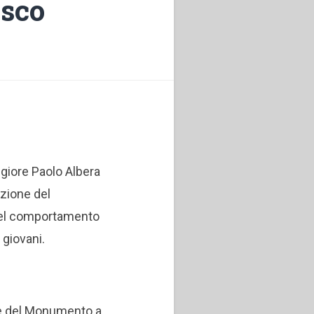
osco
aggiore Paolo Albera
azione del
el comportamento
 giovani.
e del Monumento a