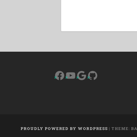
Facebook
YouTube
Google
GitHub
PROUDLY POWERED BY WORDPRESS
|
THEME: B