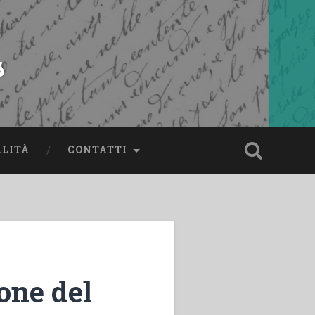
s
ALITÀ
CONTATTI
one del