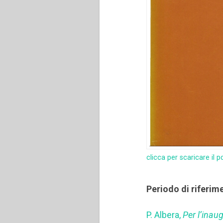
clicca per scaricare il p
Periodo di riferim
P. Albera,
Per l’ina