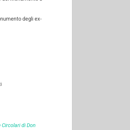
onumento degli ex-
i
i
 Circolari di Don