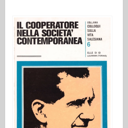
dei
Cooperatori
Salesiani
tra
fine
Ottocento
e
inizio
Novecento”
,
in
“L’Opera
Salesiana
dal
1880
al
1922”.
Significatività
e
portata