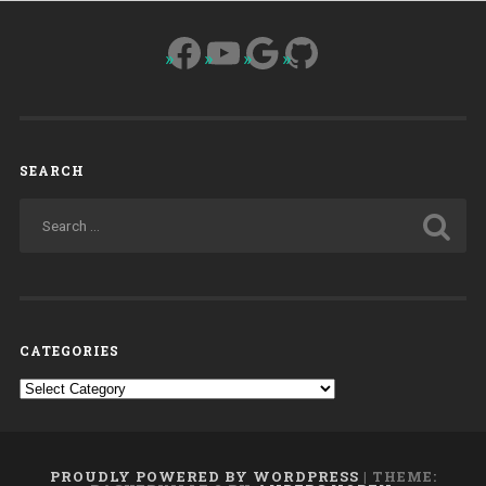
16,9).
Facebook
YouTube
Google
GitHub
Presentation
of
the
Northern
European
Region”
SEARCH
CATEGORIES
Categories
PROUDLY POWERED BY WORDPRESS
|
THEME: