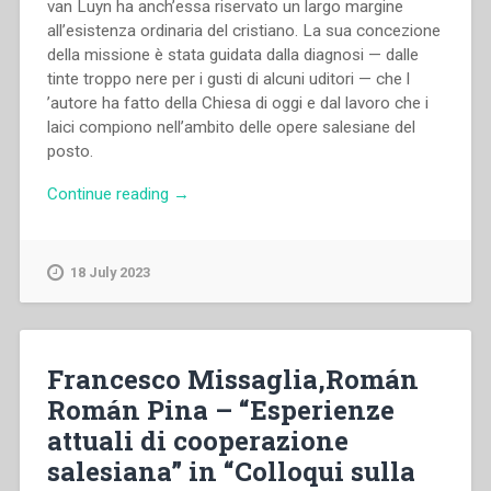
van Luyn ha anch’essa riservato un largo margine
all’esistenza ordinaria del cristiano. La sua concezione
della missione è stata guidata dalla diagnosi — dalle
tinte troppo nere per i gusti di alcuni uditori — che l
’autore ha fatto della Chiesa di oggi e dal lavoro che i
laici compiono nell’ambito delle opere salesiane del
posto.
“Adrianus
Continue reading
→
Herman
van
Luyn
18 July 2023
–
“La
missione
del
Francesco Missaglia,Román
Cooperatore
Román Pina – “Esperienze
nella
attuali di cooperazione
Chiesa
e
salesiana” in “Colloqui sulla
nella