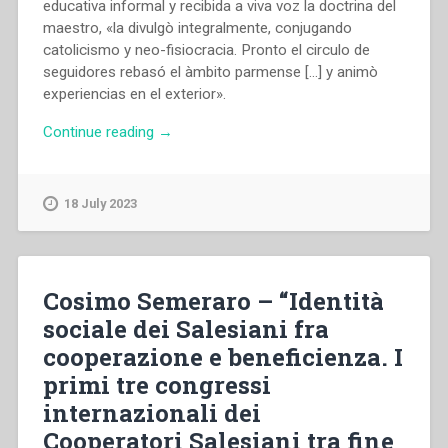
educativa informal y recibida a viva voz la doctrina del
maestro, «la divulgò integralmente, conjugando
catolicismo y neo-fisiocracia. Pronto el circulo de
seguidores rebasó el àmbito parmense […] y animò
experiencias en el exterior».
“Jesús
Continue reading
→
Borrego
–
«La
18 July 2023
biblioteca
agraria
solariana
de
Cosimo Semeraro – “Identità
Sevilla»
sociale dei Salesiani fra
,
cooperazione e beneficienza. I
in “L’Opera
Salesiana
primi tre congressi
dal
internazionali dei
1880
Cooperatori Salesiani tra fine
al