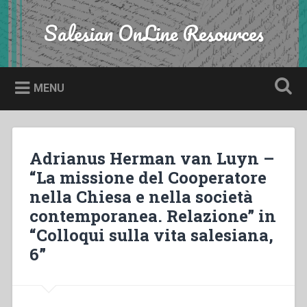
Skip
to
Salesian OnLine Resources
Search
content
MENU
Adrianus Herman van Luyn –
“La missione del Cooperatore
nella Chiesa e nella società
contemporanea. Relazione” in
“Colloqui sulla vita salesiana,
6”