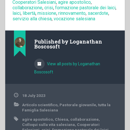
Cooperatori Salesiani
,
agire apostolico
,
collaborazione
,
crisi
,
formazione pastorale dei laici
,
laici
,
libertà
,
missione
,
rinnovamento
,
sacerdote
,
servizio alla chiesa
,
vocazione salesiana
Published by
Loganathan
Boscosoft
View all posts by Loganathan
Boscosoft
18 July 2023
Articolo scientifico
,
Pastorale giovanile
,
tutta la
Famiglia Salesiana
agire apostolico
,
Chiesa
,
collaborazione
,
Colloqui sulla vita salesiana
,
Cooperatori
Salesiani
,
crisi
,
formazione pastorale dei laici
,