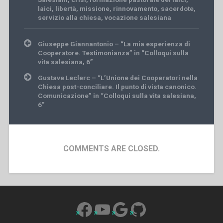
laici
,
libertà
,
missione
,
rinnovamento
,
sacerdote
,
servizio alla chiesa
,
vocazione salesiana
Post
Giuseppe Giannantonio – “La mia esperienza di
navigation
Cooperatore. Testimonianza” in “Colloqui sulla
vita salesiana, 6”
Gustave Leclerc – “L’Unione dei Cooperatori nella
Chiesa post-conciliare. Il punto di vista canonico.
Comunicazione” in “Colloqui sulla vita salesiana,
6”
COMMENTS ARE CLOSED.
Facebook
YouTube
Google
GitHub