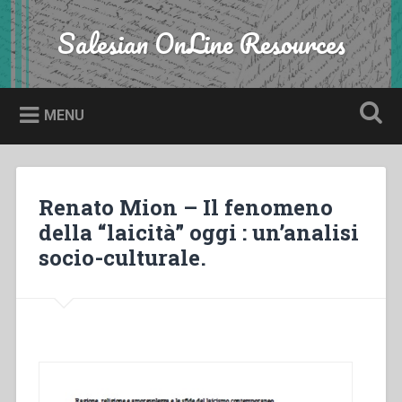
Skip
to
Salesian OnLine Resources
Search
content
MENU
Renato Mion – Il fenomeno
della “laicità” oggi : un’analisi
socio-culturale.