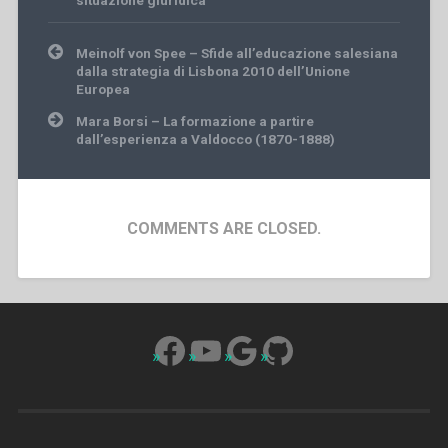
situazione giuridica
Post
Meinolf von Spee – Sfide all’educazione salesiana
navigation
dalla strategia di Lisbona 2010 dell’Unione
Europea
Mara Borsi – La formazione a partire
dall’esperienza a Valdocco (1870-1888)
COMMENTS ARE CLOSED.
Facebook
YouTube
Google
GitHub