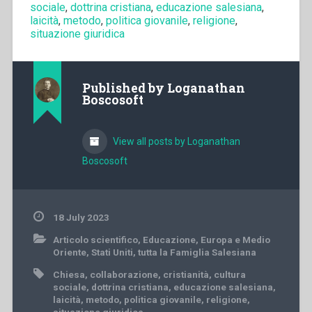
sociale
,
dottrina cristiana
,
educazione salesiana
,
laicità
,
metodo
,
politica giovanile
,
religione
,
situazione giuridica
Published by
Loganathan
Boscosoft
View all posts by Loganathan
Boscosoft
18 July 2023
Articolo scientifico
,
Educazione
,
Europa e Medio
Oriente
,
Stati Uniti
,
tutta la Famiglia Salesiana
Chiesa
,
collaborazione
,
cristianità
,
cultura
sociale
,
dottrina cristiana
,
educazione salesiana
,
laicità
,
metodo
,
politica giovanile
,
religione
,