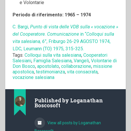
e Volontarie
Periodo di riferimento: 1965 – 1974
C. Bargi,
Punto di vista delle VDB sulla « vocazione »
del Cooperatore. Comunicazione
in “
Colloqui sulla
vita salesiana, 6
”, Friburgo 26-29 AGOSTO 1974,
LDC, Leumann (TO) 1975, 315-325.
Tags:
Colloqui sulla vita salesiana
,
Cooperatori
Salesiani
,
Famiglia Salesiana
,
Vangeli
,
Volontarie di
Don Bosco
,
apostolato
,
collaborazione
,
missione
apostolica
,
testimonianza
,
vita consacrata
,
vocazione salesiana
Published by
Loganathan
Boscosoft
View all posts by Loganathan
Boscosoft