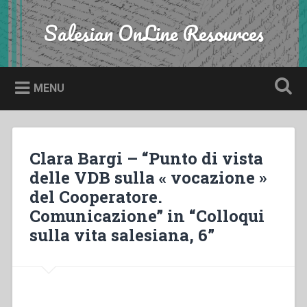
Skip
to
Salesian OnLine Resources
Search
content
MENU
Clara Bargi – “Punto di vista
delle VDB sulla « vocazione »
del Cooperatore.
Comunicazione” in “Colloqui
sulla vita salesiana, 6”