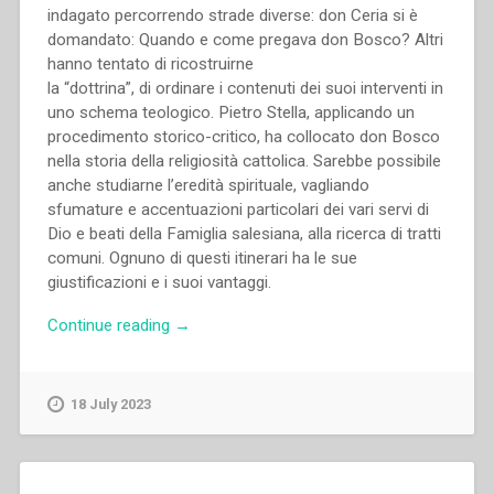
indagato percorrendo strade diverse: don Ceria si è
domandato: Quando e come pregava don Bosco? Altri
hanno tentato di ricostruirne
la “dottrina”, di ordinare i contenuti dei suoi interventi in
uno schema teologico. Pietro Stella, applicando un
procedimento storico-critico, ha collocato don Bosco
nella storia della religiosità cattolica. Sarebbe possibile
anche studiarne l’eredità spirituale, vagliando
sfumature e accentuazioni particolari dei vari servi di
Dio e beati della Famiglia salesiana, alla ricerca di tratti
comuni. Ognuno di questi itinerari ha le sue
giustificazioni e i suoi vantaggi.
“Aldo
Continue reading
→
Giraudo
–
Don
18 July 2023
Bosco
ci
insegna