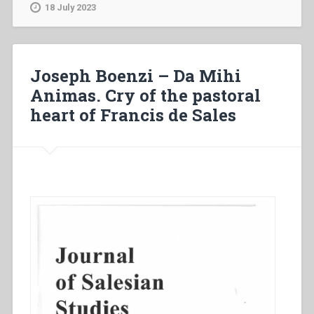
Da
18 July 2023
Mihi
Animas
in
Don
Joseph Boenzi – Da Mihi
Bosco.
Animas. Cry of the pastoral
Don
heart of Francis de Sales
Bosco’s
life
and
work
for
the
“Salvation
of
Souls””