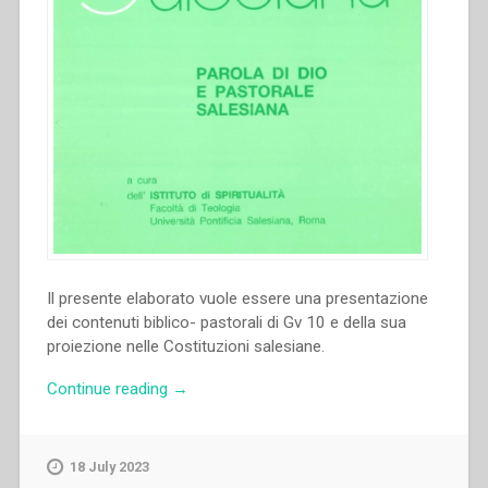
Il presente elaborato vuole essere una presentazione
dei contenuti biblico- pastorali di Gv 10 e della sua
proiezione nelle Costituzioni salesiane.
“Miguel
Continue reading
→
Rodriguez
–
“Il
18 July 2023
discorso