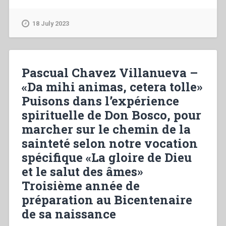
Artime
–
18 July 2023
Comme
Don
Bosco,
avec
Pascual Chavez Villanueva –
les
«Da mihi animas, cetera tolle»
jeunes,
Puisons dans l’expérience
pour
les
spirituelle de Don Bosco, pour
jeunes!
marcher sur le chemin de la
Bicentenaire
sainteté selon notre vocation
de
la
spécifique «La gloire de Dieu
naissance
et le salut des âmes»
de
Troisième année de
Don
préparation au Bicentenaire
Bosco.
Étrenne
de sa naissance
2015”