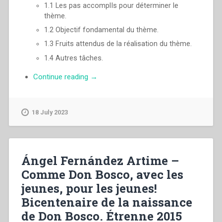
1.1 Les pas accomplIs pour déterminer le
thème.
1.2 Objectif fondamental du thème.
1.3 Fruits attendus de la réalisation du thème.
1.4 Autres tâches.
“Pascual
Continue reading
→
Chavez
Villanueva
–
18 July 2023
«Témoins
de
la
radicalité
Ángel Fernández Artime –
évangélique»
Comme Don Bosco, avec les
Appelés
jeunes, pour les jeunes!
à
vivre
Bicentenaire de la naissance
avec
de Don Bosco. Étrenne 2015
fedélité