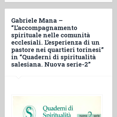
del
buon
pastore.
Gabriele Mana –
Esposizione
“L’accompagnamento
biblio-
spirituale nelle comunità
teologica
e
ecclesiali. L’esperienza di un
applicazione
pastore nei quartieri torinesi”
salesiana
in “Quaderni di spiritualità
alla
luce
salesiana. Nuova serie-2”
delle
Costituzioni”
in
“Quaderni
di
spiritualità
salesiana
7””