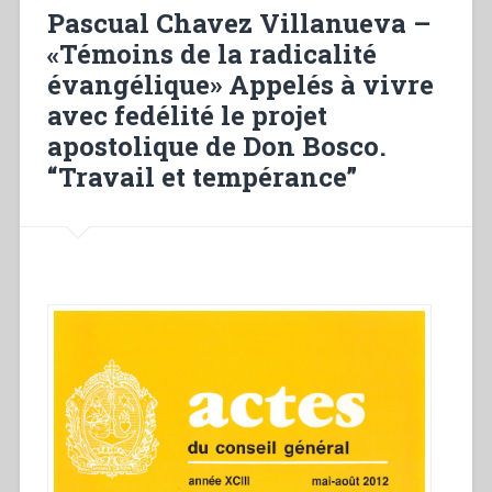
the
Pascual Chavez Villanueva –
bases
«Témoins de la radicalité
for
évangélique» Appelés à vivre
salesian
prayer”
avec fedélité le projet
apostolique de Don Bosco.
“Travail et tempérance”