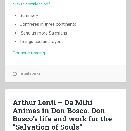
click to download pdf
Summary:
Confrères in three continents
Send us more Salesians!
Tidings sad and joyous.
“Luigi
Continue reading
→
Ricceri
–
Confrères
18 July 2023
in
three
continents
–
Arthur Lenti – Da Mihi
«Send
Animas in Don Bosco. Don
us
Bosco’s life and work for the
more
Salesians!»
“Salvation of Souls”
–