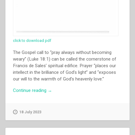
click to download pdf
The Gospel call to “pray always without becoming
weary” (Luke 18:1) can be called the cornerstone of
Francis de Sales’ spiritual edifice. Prayer “places our
intellect in the brilliance of God’s light” and “exposes
our will to the warmth of God’s heavenly love.”
“Joseph
Continue reading
→
Boenzi
–
Francis
18 July 2023
de
Sales
and