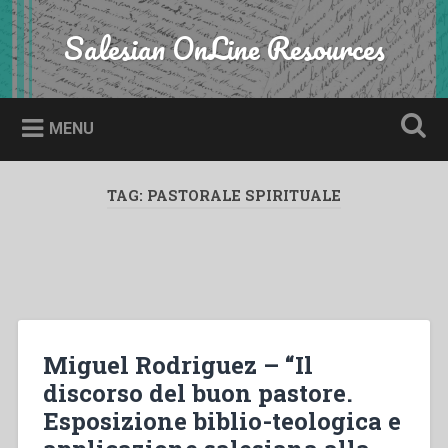
Skip
to
Salesian OnLine Resources
Search
content
MENU
TAG:
PASTORALE SPIRITUALE
Miguel Rodriguez – “Il
discorso del buon pastore.
Esposizione biblio-teologica e