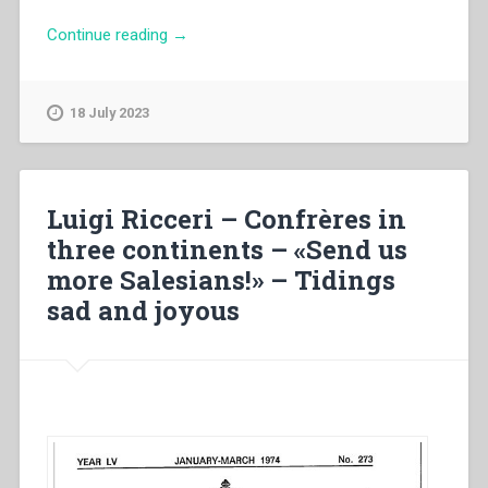
“Otto
Continue reading
→
Wahl
–
Assistenza:
18 July 2023
una
parola
chiave
del
Luigi Ricceri – Confrères in
metodo
three continents – «Send us
educativo
more Salesians!» – Tidings
di
Don
sad and joyous
Bosco
di
grande
rilevanza
biblica.
Quaderni
di