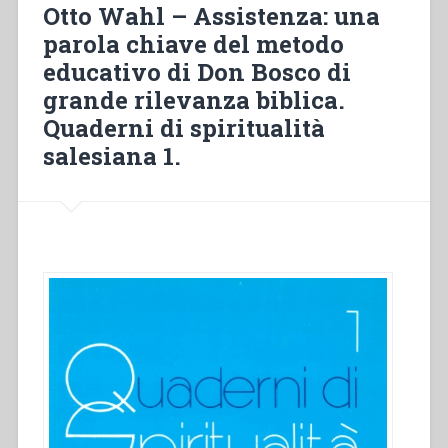
a
Otto Wahl – Assistenza: una
pregare.
parola chiave del metodo
C’è
educativo di Don Bosco di
un
nucleo
grande rilevanza biblica.
caratterizzante
Quaderni di spiritualità
della
salesiana 1.
preghiera
salesiana?”