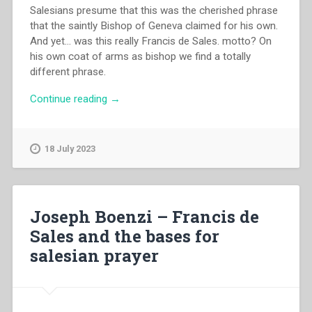
Salesians presume that this was the cherished phrase
that the saintly Bishop of Geneva claimed for his own.
And yet… was this really Francis de Sales. motto? On
his own coat of arms as bishop we find a totally
different phrase.
“Joseph
Continue reading
→
Boenzi
–
Da
18 July 2023
Mihi
Animas.
Cry
of
Joseph Boenzi – Francis de
the
Sales and the bases for
pastoral
salesian prayer
heart
of
Francis
de