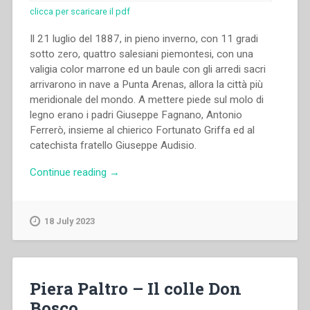
clicca per scaricare il pdf
Il 21 luglio del 1887, in pieno inverno, con 11 gradi
sotto zero, quattro salesiani piemontesi, con una
valigia color marrone ed un baule con gli arredi sacri
arrivarono in nave a Punta Arenas, allora la città più
meridionale del mondo. A mettere piede sul molo di
legno erano i padri Giuseppe Fagnano, Antonio
Ferrerò, insieme al chierico Fortunato Griffa ed al
catechista fratello Giuseppe Audisio.
“Nicola
Continue reading
→
Bottiglieri
–
“L’esperienza
18 July 2023
unica
di
Reduccion
nell’isola
Piera Paltro – Il colle Don
Dawson-
Bosco
Cile”