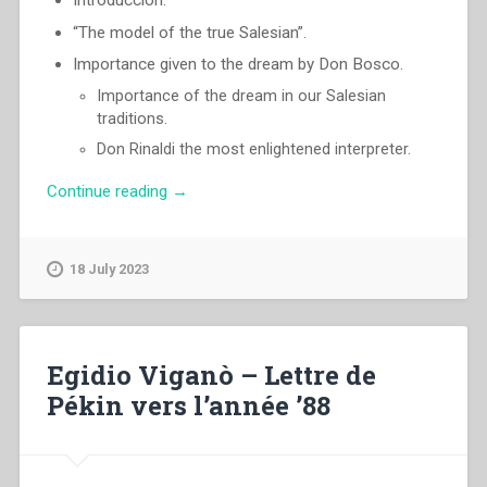
Introduccion.
“The model of the true Salesian”.
Importance given to the dream by Don Bosco.
Importance of the dream in our Salesian
traditions.
Don Rinaldi the most enlightened interpreter.
“Egidio
Continue reading
→
Viganò
–
The
18 July 2023
Salesian
according
to
Don
Egidio Viganò – Lettre de
Bosco’s
Pékin vers l’année ’88
dream
of
the
diamonds”