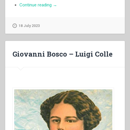
“Egidio
Continue reading
→
Viganò
–
Fisonomia
18 July 2023
del
salesiano,
segun
el
Giovanni Bosco – Luigi Colle
sueño
del
personaje
de
los
diez
diamantes”