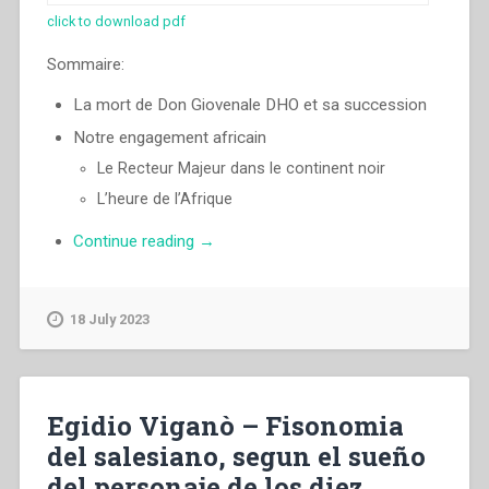
click to download pdf
Sommaire:
La mort de Don Giovenale DHO et sa succession
Notre engagement africain
Le Recteur Majeur dans le continent noir
L’heure de l’Afrique
“Egidio
Continue reading
→
Viganò
–
Notre
18 July 2023
engagement
africain”
Egidio Viganò – Fisonomia
del salesiano, segun el sueño
del personaje de los diez