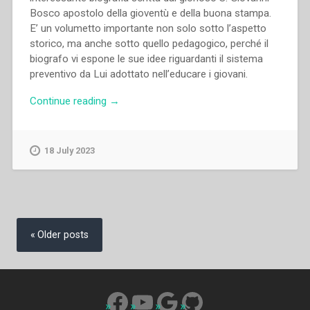
Bosco apostolo della gioventù e della buona stampa.
E’ un volumetto importante non solo sotto l’aspetto
storico, ma anche sotto quello pedagogico, perché il
biografo vi espone le sue idee riguardanti il sistema
preventivo da Lui adottato nell’educare i giovani.
“Giovanni
Continue reading
→
Bosco
–
Luigi
18 July 2023
Colle”
Posts
navigation
Older posts
Facebook
YouTube
Google
GitHub