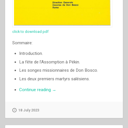
click to download pdf
Sommaire:
Introduction.
La fête de l’Assomption à Pékin.
Les songes missionnaires de Don Bosco.
Les deux premiers martyrs salésiens.
“Egidio
Continue reading
→
Viganò
–
Lettre
18 July 2023
de
Pékin
vers