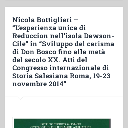
spiritualità
missionaria
delle
Nicola Bottiglieri –
Figlie
“L’esperienza unica di
di
Reduccion nell’isola Dawson-
Maria
Ausiliatrice”
Cile” in “Sviluppo del carisma
in
di Don Bosco fino alla metà
“Sviluppo
del secolo XX. Atti del
del
carisma
Congresso internazionale di
di
Storia Salesiana Roma, 19-23
Don
novembre 2014”
Bosco
fino
alla
metà
del
secolo
XX.