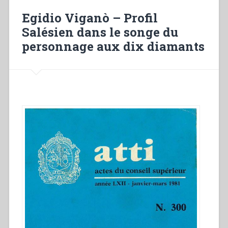
l’année
Egidio Viganò – Profil
’88”
Salésien dans le songe du
personnage aux dix diamants