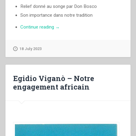
Relief donné au songe par Don Bosco
Son importance dans notre tradition
“Egidio
Continue reading
→
Viganò
–
Profil
18 July 2023
Salésien
dans
le
songe
Egidio Viganò – Notre
du
engagement africain
personnage
aux
dix
diamants”