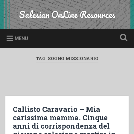
Skip
to
Salesian OnLine Resources
Search
content
MENU
TAG:
SOGNO MISSIONARIO
Callisto Caravario – Mia
carissima mamma. Cinque
anni di corrispondenza del