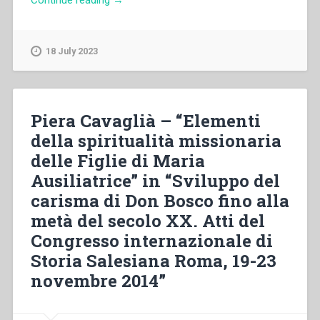
Caravario
–
Mia
18 July 2023
carissima
mamma.
Cinque
anni
Piera Cavaglià – “Elementi
di
della spiritualità missionaria
corrispondenza
delle Figlie di Maria
del
giovane
Ausiliatrice” in “Sviluppo del
salesiano
carisma di Don Bosco fino alla
martire
metà del secolo XX. Atti del
in
Cina
Congresso internazionale di
(ottobre
Storia Salesiana Roma, 19-23
1924-
novembre 2014”
febbraio
1930)”