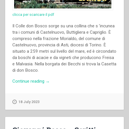
Roma,
19-
clicca per scaricare il pdf
23
novembre
Il Colle don Bosco sorge su una collina che s ’incunea
2014””
tra i comuni di Castelnuovo, Buttigliera e Capriglio. È
compreso nella frazione Morialdo, del comune di
Castelnuovo, provincia di Asti, diocesi di Torino. È
situato a 259 metri sul livello del mare, ed è circondato
da boschi di acacie e da vigneti che producono Freisa
e Malvasia. Nella borgata dei Becchi si trova la Casetta
di don Bosco.
“Piera
Continue reading
→
Paltro
–
Il
18 July 2023
colle
Don
Bosco”