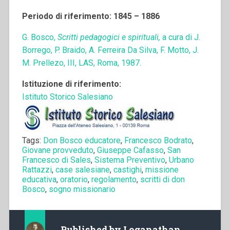
Periodo di riferimento: 1845 – 1886
G. Bosco,
Scritti pedagogici e spirituali,
a cura di J.
Borrego, P. Braido, A. Ferreira Da Silva, F. Motto, J.
M. Prellezo, III, LAS, Roma, 1987.
Istituzione di riferimento:
Istituto Storico Salesiano
Tags:
Don Bosco educatore
,
Francesco Bodrato
,
Giovane provveduto
,
Giuseppe Cafasso
,
San
Francesco di Sales
,
Sistema Preventivo
,
Urbano
Rattazzi
,
case salesiane
,
castighi
,
missione
educativa
,
oratorio
,
regolamento
,
scritti di don
Bosco
,
sogno missionario
Published by
Loganathan