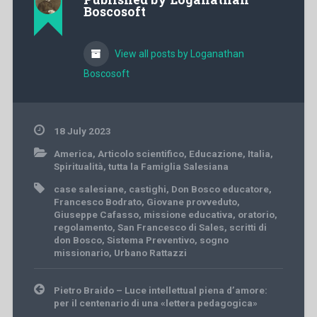
Boscosoft
View all posts by Loganathan
Boscosoft
18 July 2023
America
,
Articolo scientifico
,
Educazione
,
Italia
,
Spiritualità
,
tutta la Famiglia Salesiana
case salesiane
,
castighi
,
Don Bosco educatore
,
Francesco Bodrato
,
Giovane provveduto
,
Giuseppe Cafasso
,
missione educativa
,
oratorio
,
regolamento
,
San Francesco di Sales
,
scritti di
don Bosco
,
Sistema Preventivo
,
sogno
missionario
,
Urbano Rattazzi
Post
Pietro Braido – Luce intellettual piena d’amore:
navigation
per il centenario di una «lettera pedagogica»