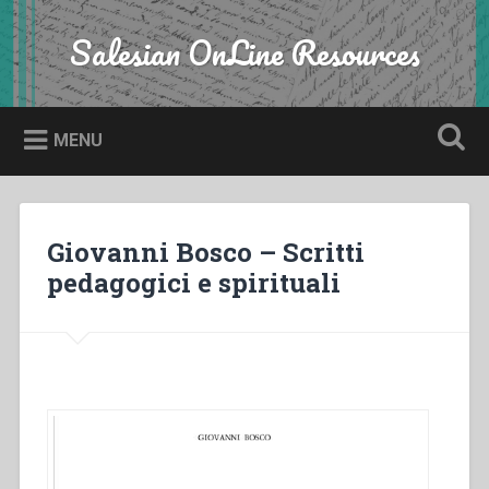
Skip
to
Salesian OnLine Resources
Search
content
MENU
Giovanni Bosco – Scritti
pedagogici e spirituali