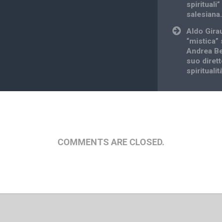
spirituali”
salesiana
Aldo Girau
“mistica”
Andrea Be
suo dirett
spirituali
COMMENTS ARE CLOSED.