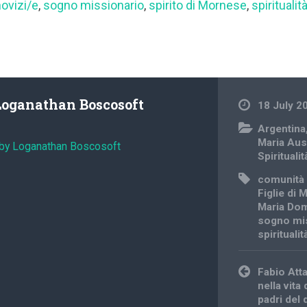
novizi/e
,
sogno missionario
,
spirito di Mornese
,
spirituali
Loganathan Boscosoft
18 July 2
Argentina
Maria Ausi
 by Loganathan Boscosoft
Spiritualit
comunità
Figlie di 
Maria Do
sogno mi
spirituali
Post
Fabio Att
navigation
nella vita
padri del 