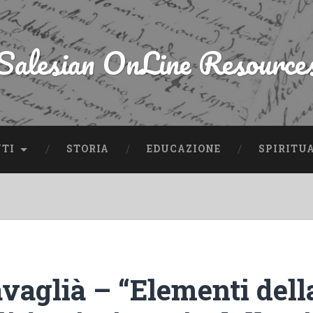
Salesian OnLine Resource
NTI
STORIA
EDUCAZIONE
SPIRITU
vaglià – “Elementi dell