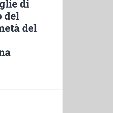
glie di
o del
metà del
ana