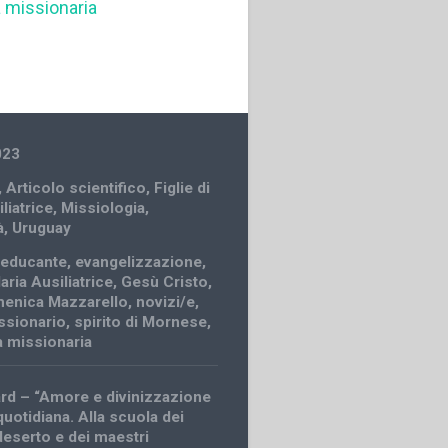
tà missionaria
023
,
Articolo scientifico
,
Figlie di
liatrice
,
Missiologia
,
à
,
Uruguay
 educante
,
evangelizzazione
,
Maria Ausiliatrice
,
Gesù Cristo
,
menica Mazzarello
,
novizi/e
,
ssionario
,
spirito di Mornese
,
tà missionaria
ard – “Amore e divinizzazione
 quotidiana. Alla scuola dei
deserto e dei maestri