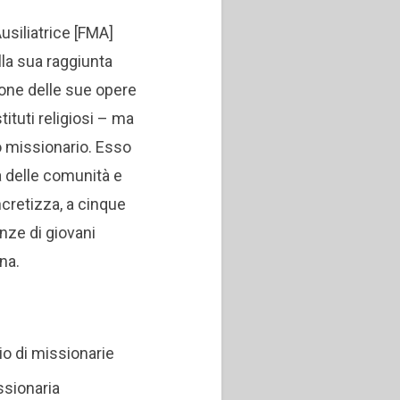
Ausiliatrice [FMA]
lla sua raggiunta
ione delle sue opere
ituti religiosi – ma
o missionario. Esso
ima delle comunità e
ncretizza, a cinque
enze di giovani
na.
vio di missionarie
issionaria