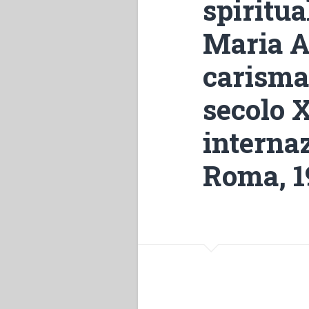
spiritua
Maria Au
carisma 
secolo 
internaz
Roma, 1