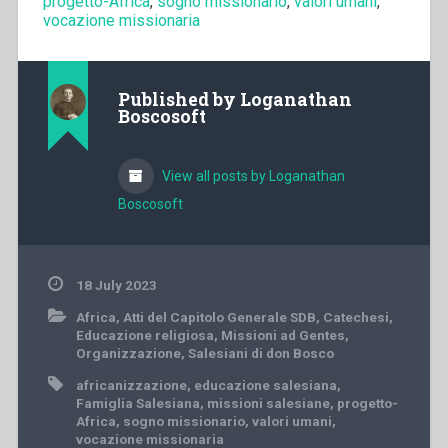
progetto-Africa
,
sogno missionario
,
valori umani
,
vocazione missionaria
Published by
Loganathan
Boscosoft
View all posts by Loganathan
Boscosoft
18 July 2023
Africa
,
Atti del Capitolo Generale SDB
,
Catechesi
,
Educazione religiosa
,
Missioni ad Gentes
,
Organizzazione
,
Salesiani di don Bosco
africanizzazione
,
educazione salesiana
,
Famiglia Salesiana
,
missioni salesiane
,
progetto-
Africa
,
sogno missionario
,
valori umani
,
vocazione missionaria