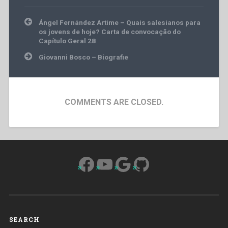
Post
Ángel Fernández Artime – Quais salesianos para
navigation
os jovens de hoje? Carta de convocação do
Capítulo Geral 28
Giovanni Bosco – Biografie
COMMENTS ARE CLOSED.
Facebook
YouTube
Google
GitHub
SEARCH