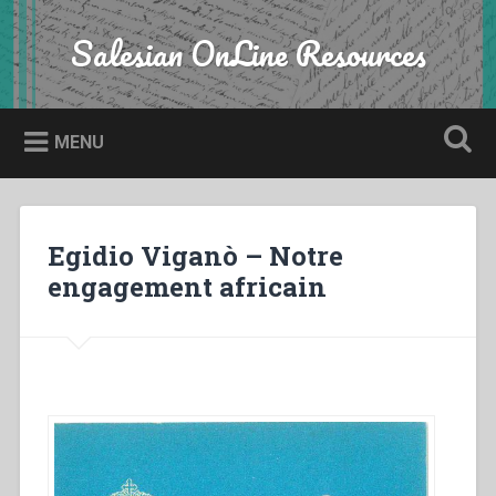
Skip
to
Salesian OnLine Resources
Search
content
MENU
Egidio Viganò – Notre
engagement africain