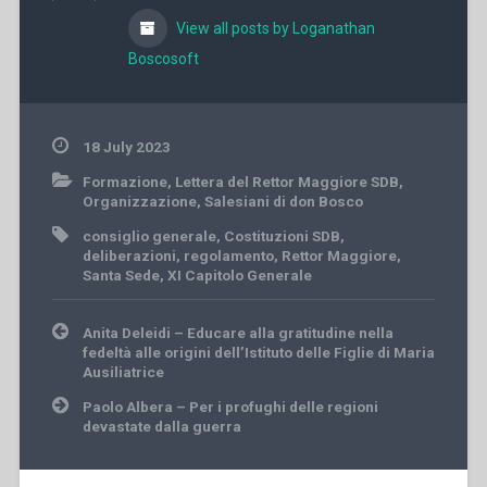
View all posts by Loganathan
Boscosoft
18 July 2023
Formazione
,
Lettera del Rettor Maggiore SDB
,
Organizzazione
,
Salesiani di don Bosco
consiglio generale
,
Costituzioni SDB
,
deliberazioni
,
regolamento
,
Rettor Maggiore
,
Santa Sede
,
XI Capitolo Generale
Post
Anita Deleidi – Educare alla gratitudine nella
navigation
fedeltà alle origini dell’Istituto delle Figlie di Maria
Ausiliatrice
Paolo Albera – Per i profughi delle regioni
devastate dalla guerra