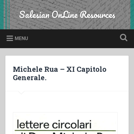
Skip
to
Salesian OnLine Resources
Search
content
MENU
Michele Rua – XI Capitolo
Generale.