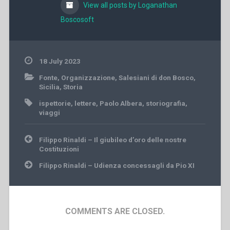
View all posts by Loganathan
Boscosoft
18 July 2023
Fonte
,
Organizzazione
,
Salesiani di don Bosco
,
Sicilia
,
Storia
ispettorie
,
lettere
,
Paolo Albera
,
storiografia
,
viaggi
Post
Filippo Rinaldi – Il giubileo d’oro delle nostre
navigation
Costituzioni
Filippo Rinaldi – Udienza concessagli da Pio XI
COMMENTS ARE CLOSED.