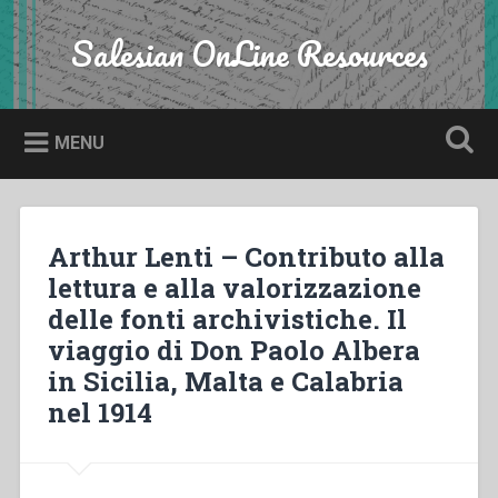
Skip
to
Salesian OnLine Resources
Search
content
MENU
Arthur Lenti – Contributo alla
lettura e alla valorizzazione
delle fonti archivistiche. Il
viaggio di Don Paolo Albera
in Sicilia, Malta e Calabria
nel 1914