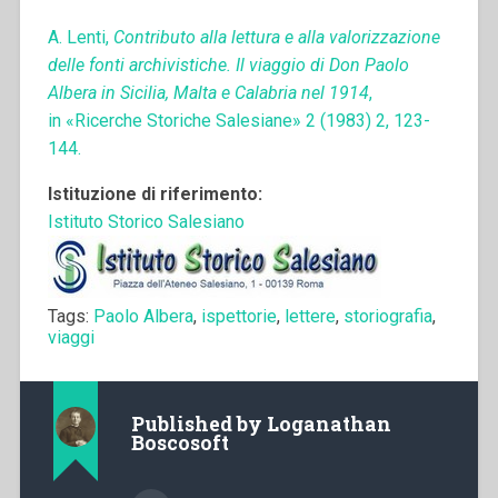
A. Lenti,
Contributo alla lettura e alla valorizzazione
delle fonti archivistiche. Il viaggio di Don Paolo
Albera in Sicilia, Malta e Calabria nel 1914
,
in «Ricerche Storiche Salesiane» 2 (1983) 2, 123-
144.
Istituzione di riferimento:
Istituto Storico Salesiano
Tags:
Paolo Albera
,
ispettorie
,
lettere
,
storiografia
,
viaggi
Published by
Loganathan
Boscosoft