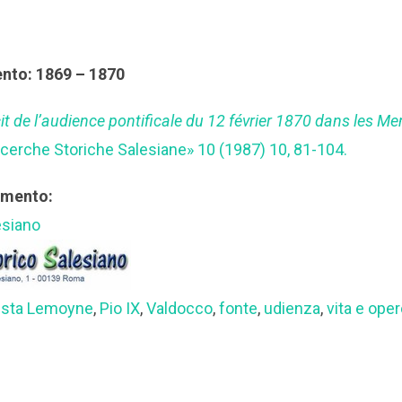
ento: 1869 – 1870
cit de l’audience pontificale du 12 février 1870 dans les M
Ricerche Storiche Salesiane» 10 (1987) 10, 81-104.
rimento:
esiano
tista Lemoyne
,
Pio IX
,
Valdocco
,
fonte
,
udienza
,
vita e ope