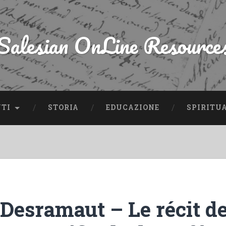
Salesian OnLine Resource
NTI
STORIA
EDUCAZIONE
SPIRITU
 Desramaut – Le récit d