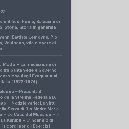
023
cientifico
,
Roma
,
Salesiani di
o
,
Storia
,
Storia in generale
vanni Battista Lemoyne
,
Pio
a
,
Valdocco
,
vita e opere di
o
 Motto – La mediazione di
 fra Santa Sede e Governo
ncessione degli Exequatur ai
’Italia (1872-1874)
caldone – Presenta il
della Strenna Fedeltà a D.
to – Notizie varie: Le virtù
ella Serva di Dio Madre Maria
o – Le Case del Messico – Il
 La Kafubu – L’incendio di
 I ricordi per gli Esercizi