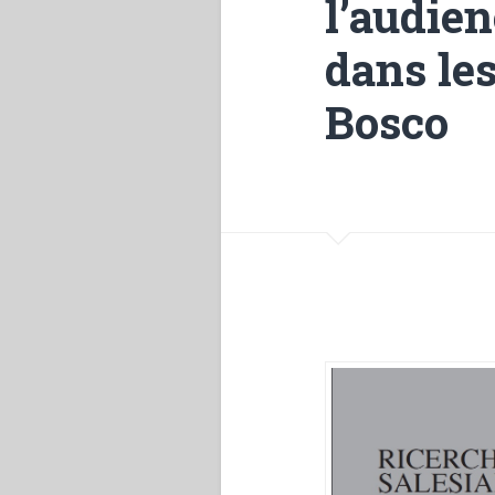
l’audien
dans le
Bosco