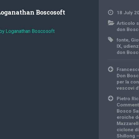
Loganathan Boscosoft
18 July 2
Articolo s
don Bosc
 by Loganathan Boscosoft
fonte
,
Gio
IX
,
udienz
don Bosc
Post
Francesco
navigation
Don Bosco
per la co
vescovi d
Pietro Ri
Commento 
Bosco San
eroiche d
Mazzarell
ciclone di
Shillong –