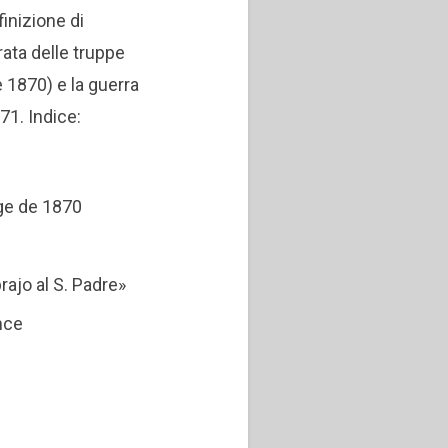
inizione di
ntrata delle truppe
 1870) e la guerra
871.
Indice:
ge de 1870
ajo al S. Padre»
ence