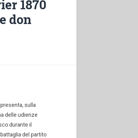
rier 1870
de don
 presenta, sulla
una delle udienze
co durante il
battaglia del partito