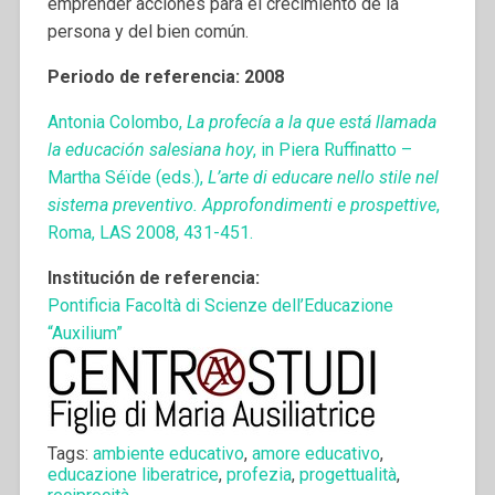
emprender acciones para el crecimiento de la
persona y del bien común.
Periodo de referencia: 2008
Antonia Colombo,
La profec
í
a a la que est
á
llamada
la educaci
ó
n salesiana hoy
, in Piera Ruffinatto –
Martha Séïde (eds.),
L’arte di educare nello stile nel
sistema preventivo. Approfondimenti e prospettive
,
Roma, LAS 2008, 431-451.
Institución de referencia:
Pontificia Facoltà di Scienze dell’Educazione
“Auxilium”
Tags:
ambiente educativo
,
amore educativo
,
educazione liberatrice
,
profezia
,
progettualità
,