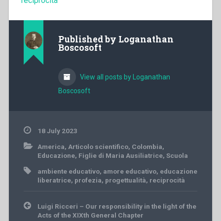
reciprocità
Published by
Loganathan
Boscosoft
View all posts by Loganathan
Boscosoft
18 July 2023
America
,
Articolo scientifico
,
Colombia
,
Educazione
,
Figlie di Maria Ausiliatrice
,
Scuola
ambiente educativo
,
amore educativo
,
educazione
liberatrice
,
profezia
,
progettualità
,
reciprocità
Post
Luigi Ricceri – Our responsibility in the light of the
navigation
Acts of the XIXth General Chapter