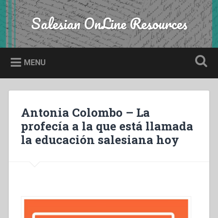
Skip
to
Salesian OnLine Resources
Search
content
MENU
Antonia Colombo – La
profecía a la que está llamada
la educación salesiana hoy