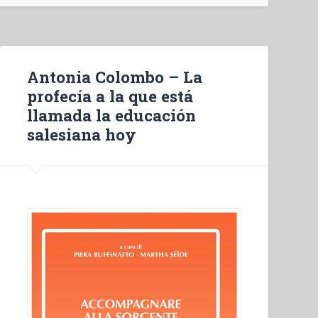
di
don
Bosco
e
Antonia Colombo – La
spirito
profecía a la que está
salesiano.
llamada la educación
Abbozzo
salesiana hoy
di
sintesi”