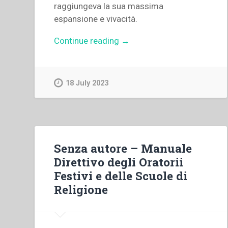
raggiungeva la sua massima
espansione e vivacità.
“Mario
Continue reading
→
Fissore
–
Problemi
18 July 2023
sociali,
preoccupazioni
educative
e
prospettive
Senza autore – Manuale
di
Direttivo degli Oratorii
soluzione
Festivi e delle Scuole di
nelle
Religione
richieste
per
l’apertura