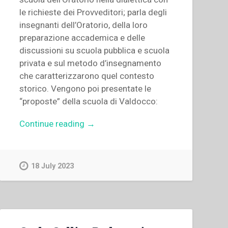
le richieste dei Provveditori; parla degli
insegnanti dell’Oratorio, della loro
preparazione accademica e delle
discussioni su scuola pubblica e scuola
privata e sul metodo d’insegnamento
che caratterizzarono quel contesto
storico. Vengono poi presentate le
“proposte” della scuola di Valdocco:
“Germano
Continue reading
→
Proverbio
–
La
18 July 2023
scuola
di
don
Bosco
e