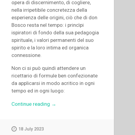
opera di discernimento, di cogliere,
nella irripetibile concretezza della
esperienza delle origini, ciò che di don
Bosco resta nel tempo: i princìpi
ispiratori di fondo della sua pedagogia
spirituale, i valori permanenti del suo
spirito e la loro intima ed organica
connessione.
Non ci si può quindi attendere un
ricettario di formule ben confezionate
da applicarsi in modo acritico in ogni
tempo ed in ogni luogo:
“Carlo
Continue reading
→
Colli
–
Pedagogia
18 July 2023
spirituale