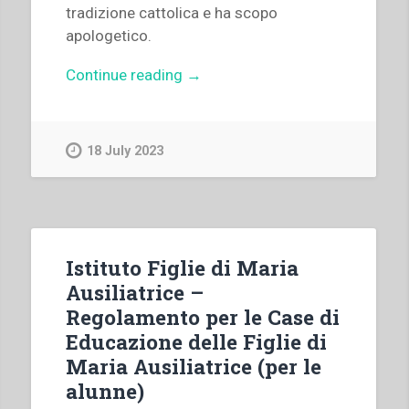
tradizione cattolica e ha scopo
apologetico.
“Francesco
Continue reading
→
Traniello
–
Don
18 July 2023
Bosco
e
l’educazione
giovanile:
la
Istituto Figlie di Maria
“Storia
Ausiliatrice –
d’Italia””
Regolamento per le Case di
Educazione delle Figlie di
Maria Ausiliatrice (per le
alunne)