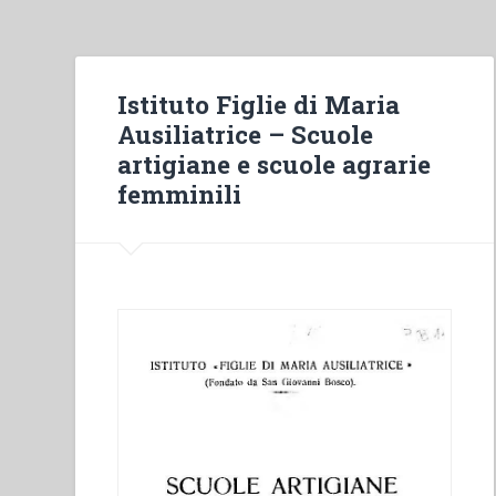
degli
Oratorii
Festivi
e
Istituto Figlie di Maria
delle
Ausiliatrice – Scuole
Scuole
artigiane e scuole agrarie
di
femminili
Religione”