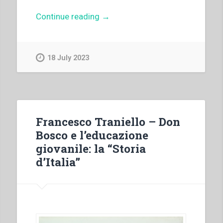
“Archivio
Continue reading
→
Salesiano
Centrale
–
18 July 2023
Salone
di
studio
a
Valdocco”
Francesco Traniello – Don
Bosco e l’educazione
giovanile: la “Storia
d’Italia”