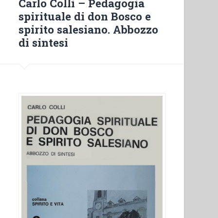
Carlo Colli – Pedagogia
l’insegnamento
spirituale di don Bosco e
del
spirito salesiano. Abbozzo
latino
di sintesi
(1850-
1900)”