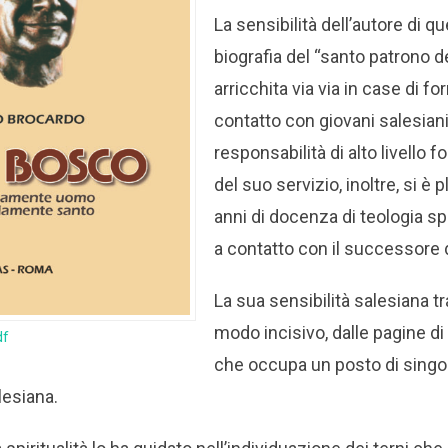
La sensibilità dell’autore di q
biografia del “santo patrono de
arricchita via via in case di f
contatto con giovani salesian
responsabilità di alto livello f
del suo servizio, inoltre, si è 
anni di docenza di teologia spi
a contatto con il successore 
La sua sensibilità salesiana tr
modo incisivo, dalle pagine d
df
che occupa un posto di singol
lesiana.