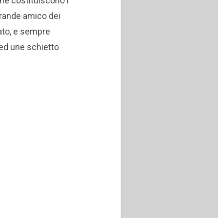
 ne costituiscono i
 grande amico dei
iato, e sempre
 ed une schietto