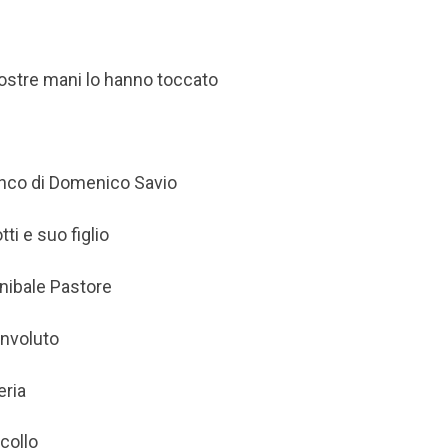
stre mani lo hanno toccato
fianco di Domenico Savio
otti e suo figlio
nnibale Pastore
envoluto
eria
collo