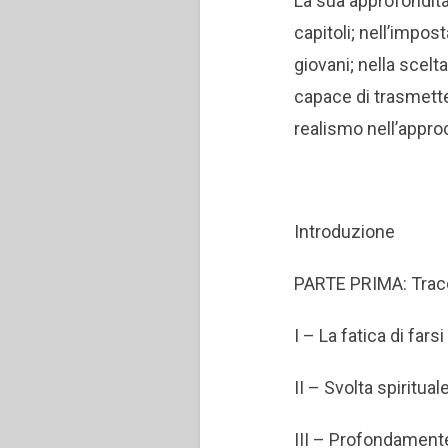
La sua approfondita 
capitoli; nell’impos
giovani; nella scel
capace di trasmette
realismo nell’appro
Introduzione
PARTE PRIMA: Tracc
I – La fatica di fars
II – Svolta spiritual
III – Profondamen