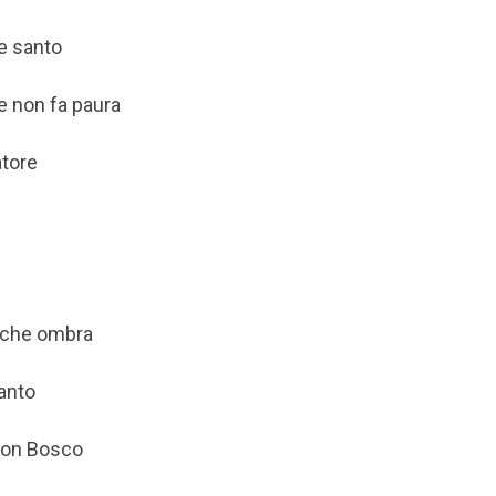
e santo
 non fa paura
atore
lche ombra
santo
don Bosco