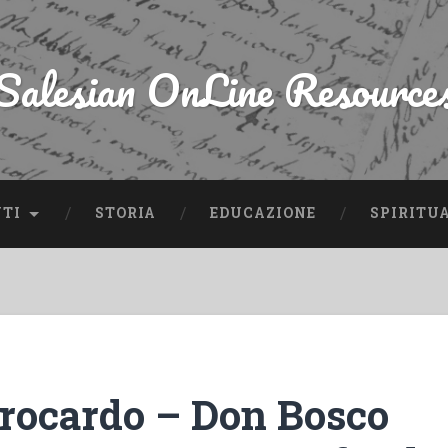
Salesian OnLine Resource
NTI
STORIA
EDUCAZIONE
SPIRITU
Brocardo – Don Bosco