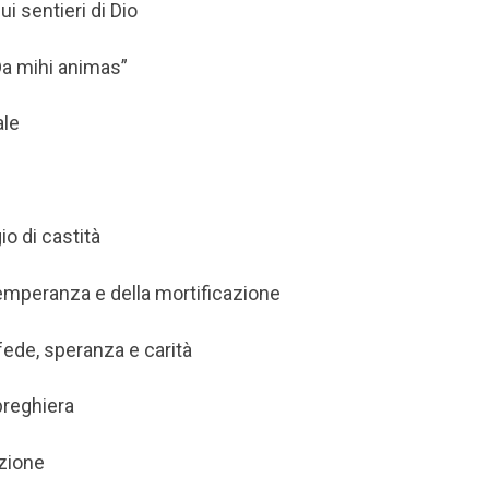
 sentieri di Dio
“Da mihi animas”
ale
o di castità
temperanza e della mortificazione
 fede, speranza e carità
preghiera
azione