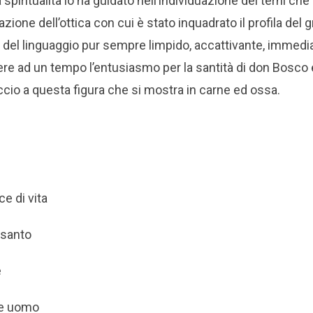
spiritualità lo ha guidato nell’individuazione dei terni che
tazione dell’ottica con cui è stato inquadrato il profila del
ta del linguaggio pur sempre limpido, accattivante, immed
re ad un tempo l’entusiasmo per la santità di don Bosco
ccio a questa figura che si mostra in carne ed ossa.
e di vita
i santo
e
te uomo