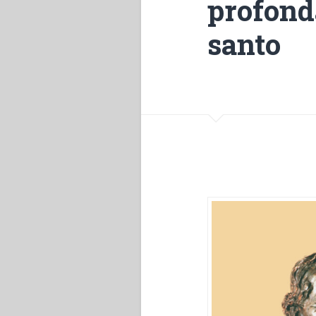
profon
santo