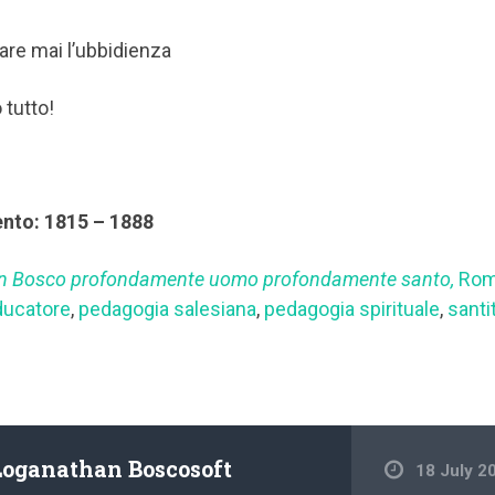
are mai l’ubbidienza
 tutto!
ento: 1815 – 1888
n Bosco profondamente uomo profondamente santo,
Rom
ducatore
,
pedagogia salesiana
,
pedagogia spirituale
,
santi
Loganathan Boscosoft
18 July 2