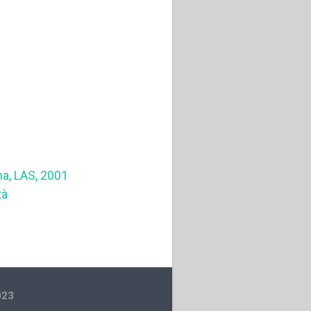
a, LAS, 2001
tà
023