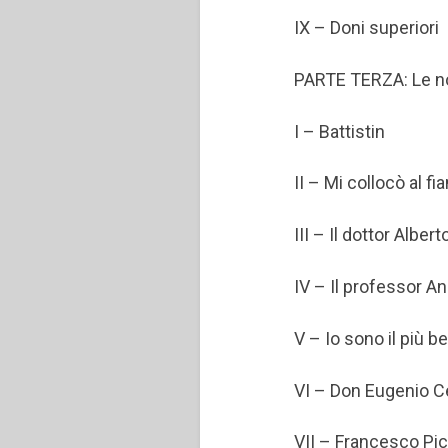
IX – Doni superiori
PARTE TERZA: Le no
I – Battistin
II – Mi collocò al 
III – Il dottor Albert
IV – Il professor A
V – Io sono il più b
VI – Don Eugenio C
VII – Francesco Pic