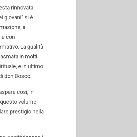
uesta rinnovata
i giovani” si è
ormazione, a
i e con
ormativo. La qualità
plasmata in molti
rituale, e in ultimo
di don Bosco.
aspare cosi, in
i questo volume,
are prestigio nella