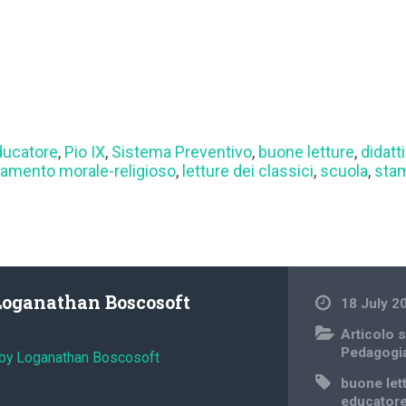
ducatore
,
Pio IX
,
Sistema Preventivo
,
buone letture
,
didatt
amento morale-religioso
,
letture dei classici
,
scuola
,
sta
Loganathan Boscosoft
18 July 2
Articolo s
Pedagogi
 by Loganathan Boscosoft
buone let
educator