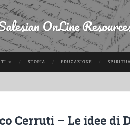
Salesian OnLine Resource
NTI
STORIA
EDUCAZIONE
SPIRITU
o Cerruti – Le idee di 