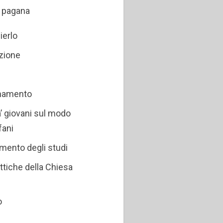
a pagana
ierlo
azione
gnamento
 a’ giovani sul modo
fani
amento degli studi
tiche della Chiesa
o