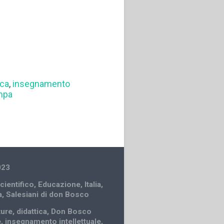
ica
,
insegnamento
mpa
023
cientifico
,
Educazione
,
Italia
,
a
,
Salesiani di don Bosco
ture
,
didattica
,
Don Bosco
e
,
insegnamento intellettuale
,