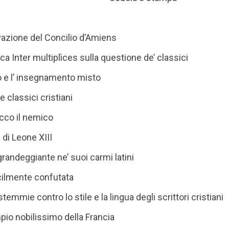
azione del Concilio d’Amiens
lica Inter multiplìces sulla questione de’ classici
o e l’ insegnamento misto
e classici cristiani
ecco il nemico
di Leone XIII
 grandeggiante ne’ suoi carmi latini
cilmente confutata
mmie contro lo stile e la lingua degli scrittori cristiani
pio nobilissimo della Francia