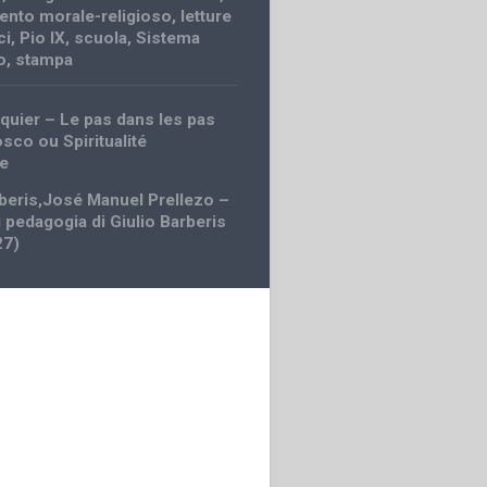
nto morale-religioso
,
letture
ci
,
Pio IX
,
scuola
,
Sistema
o
,
stampa
quier – Le pas dans les pas
sco ou Spiritualité
ne
rberis,José Manuel Prellezo –
i pedagogia di Giulio Barberis
27)