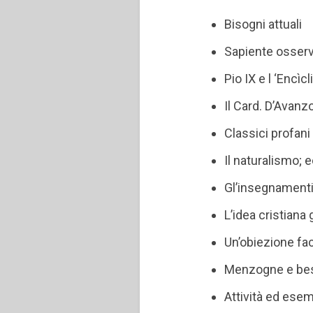
Bisogni attuali
Sapiente osserv
Pio IX e l ‘Encìc
Il Card. D’Avanz
Classici profani 
Il naturalismo; 
Gl’insegnamenti 
L’idea cristiana
Un’obiezione fa
Menzogne e beste
Attività ed esem