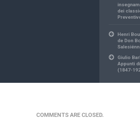
insegname
dei classi
Preventiv
Post
Henri Bou
navigation
de Don Bo
Salesién
Giulio Ba
Appunti d
(1847-19
COMMENTS ARE CLOSED.