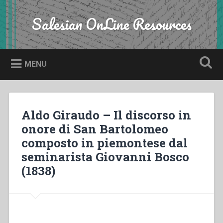
Skip
to
Salesian OnLine Resources
Search
content
MENU
Aldo Giraudo – Il discorso in
onore di San Bartolomeo
composto in piemontese dal
seminarista Giovanni Bosco
(1838)