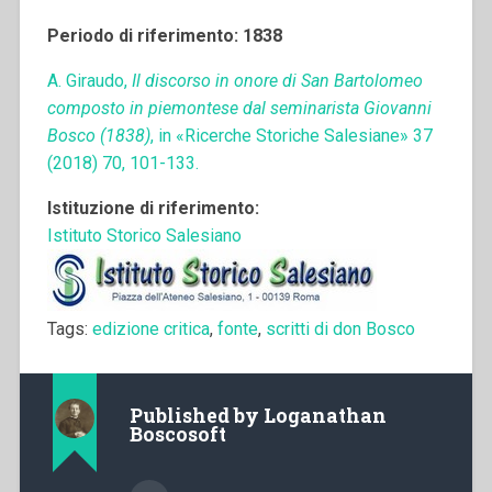
Periodo di riferimento: 1838
A. Giraudo,
Il discorso in onore di San Bartolomeo
composto in piemontese dal seminarista Giovanni
Bosco (1838)
, in «Ricerche Storiche Salesiane» 37
(2018) 70, 101-133.
Istituzione di riferimento:
Istituto Storico Salesiano
Tags:
edizione critica
,
fonte
,
scritti di don Bosco
Published by
Loganathan
Boscosoft