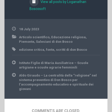
View all posts by Loganathan
Boscosoft
18 July 2023
Articolo scientifico
,
Educazione religiosa
,
Piemonte
,
Salesiani di don Bosco
edizione critica
,
fonte
,
scritti di don Bosco
Post
Istituto Figlie di Maria Ausiliatrice – Scuole
navigation
artigiane e scuole agrarie femminili
Aldo Giraudo – La centralità della “religione” nel
sistema preventivo di Don Bosco per
l’accompagnamento educativo e spirituale dei
giovani
COMMENTS ARE CLOSED.