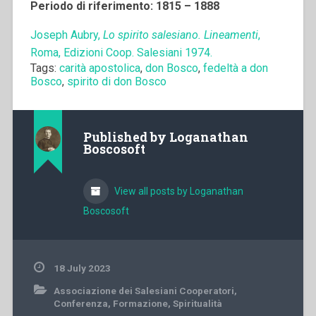
Periodo di riferimento: 1815 – 1888
Joseph Aubry,
Lo spirito salesiano. Lineamenti
,
Roma, Edizioni Coop. Salesiani 1974.
Tags:
carità apostolica
,
don Bosco
,
fedeltà a don
Bosco
,
spirito di don Bosco
Published by
Loganathan
Boscosoft
View all posts by Loganathan
Boscosoft
18 July 2023
Associazione dei Salesiani Cooperatori
,
Conferenza
,
Formazione
,
Spiritualità