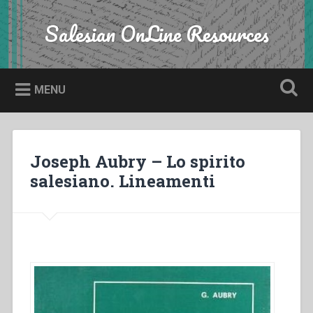
Skip
to
Salesian OnLine Resources
Search
content
MENU
Joseph Aubry – Lo spirito
salesiano. Lineamenti