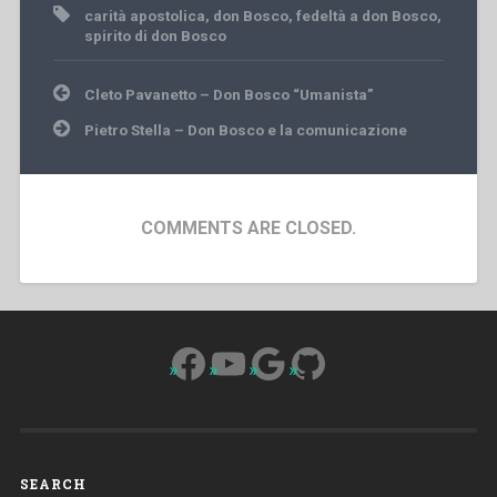
carità apostolica
,
don Bosco
,
fedeltà a don Bosco
,
spirito di don Bosco
Post
Cleto Pavanetto – Don Bosco “Umanista”
navigation
Pietro Stella – Don Bosco e la comunicazione
COMMENTS ARE CLOSED.
Facebook
YouTube
Google
GitHub
SEARCH