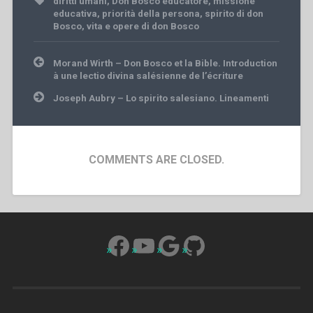
diritti umani
,
Don Bosco educatore
,
missione
educativa
,
priorità della persona
,
spirito di don
Bosco
,
vita e opere di don Bosco
Post
Morand Wirth – Don Bosco et la Bible. Introduction
navigation
à une lectio divina salésienne de l’écriture
Joseph Aubry – Lo spirito salesiano. Lineamenti
COMMENTS ARE CLOSED.
Facebook
YouTube
Google
GitHub