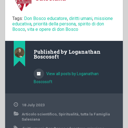
Tags:
Don Bosco educatore
,
diritti umani
,
missione
educativa
,
priorità della persona
,
spirito di don
Bosco
,
vita e opere di don Bosco
Published by
Loganathan
Boscosoft
View all posts by Loganathan
Boscosoft
18 July 2023
Articolo scientifico
,
Spiritualità
,
tutta la Famiglia
Salesiana