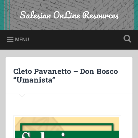
Skip
to
Salesian OnLine Resources
Search
content
MENU
Cleto Pavanetto – Don Bosco
“Umanista”